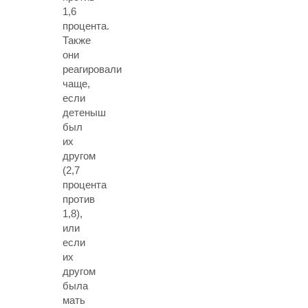
1,6
процента.
Также
они
реагировали
чаще,
если
детеныш
был
их
другом
(2,7
процента
против
1,8),
или
если
их
другом
была
мать