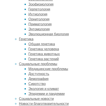
Зоофизиология
состоящих
Герпетология
из
Ихтиология
несколько
Орнитология
самок
Приматология
и
Энтомология
меньшего
Эволюционная биология
количества
Генетика
самцов.
Общая генетика
Как
Генетика человека
и
Генетика животных
многие
Генетика растений
приматы,
Социальные проблемы
они
Медицинские проблемы
ведут
Доступность
промискуитетный
Демография
образ
Сиротство
жизни,
Экология и климат
поэтому
Эпидемии и пандемии
самцы
Социальные новости
не
Новости благотворительности
могут