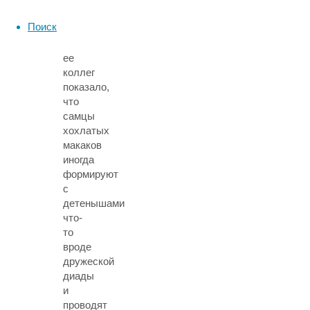
Макса
Поиск
Планка
и
ее
коллег
показало,
что
самцы
хохлатых
макаков
иногда
формируют
с
детенышами
что-
то
вроде
дружеской
диады
и
проводят