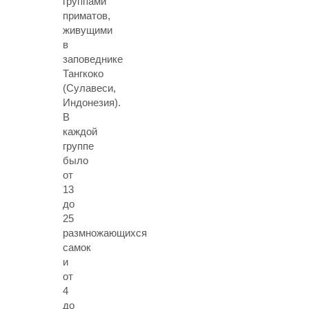
группами
приматов,
живущими
в
заповеднике
Тангкоко
(Сулавеси,
Индонезия).
В
каждой
группе
было
от
13
до
25
размножающихся
самок
и
от
4
до