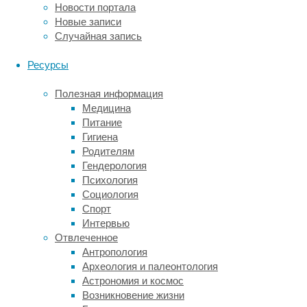
Новости портала
быть
Новые записи
уверены
Случайная запись
в
своем
Ресурсы
отцовстве.
Любая
Полезная информация
форма
Медицина
отцовской
Питание
заботы
Гигиена
у
Родителям
этого
Гендерология
вида
Психология
вероятнее
Социология
всего
Спорт
будет
Интервью
ограничена
Отвлеченное
определенными
Антропология
ситуациями,
Археология и палеонтология
однако
Астрономия и космос
она
Возникновение жизни
может