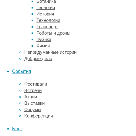
Ботаника
иметь
Геология
место,
История
поскольку
Технологии
детская
Транспорт
смертность
Роботы и дроны
среди
Физика
хохлатых
Химия
макаков
Непридуманные истории
высокая.
Добрые дела
Одно
из
События
предыдущих
исследований
Фестивали
Дафны
Встречи
Керхоас
Акции
(Daphne
Выставки
Kerhoas)
Форумы
из
Конференции
Института
эволюционной
Блог
антропологии
Общества