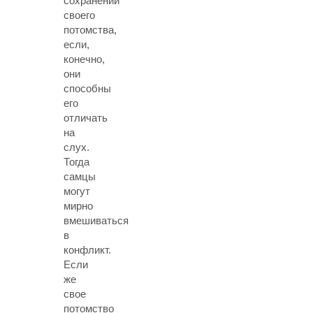
сохранении
своего
потомства,
если,
конечно,
они
способны
его
отличать
на
слух.
Тогда
самцы
могут
мирно
вмешиваться
в
конфликт.
Если
же
свое
потомство