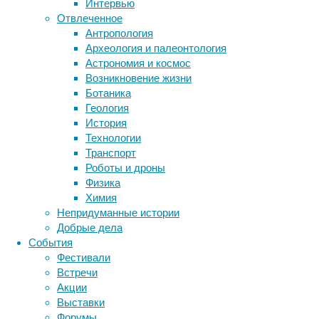
Интервью
о
Отвлеченное
потомстве,
Метки
Антропология
нечасто
биология
Археология и палеонтология
реагируют
бактерии
ДНК
Астрономия и космос
на
биотехнология
вирусы
восприятие
Возникновение жизни
такие
животные
генетика
дети
диагностика
Ботаника
крики
здоровье
знания
иммунитет
Геология
и
История
инфекции
вмешиваются
инструменты и методы
Технологии
в
исследования
климат
когнитивистика
Транспорт
конфликт.
медицина
Роботы и дроны
Однако
метаболизм
лекарства
Физика
это
мозг
Химия
случается
неврология
наука
Непридуманные истории
чаще,
нейробиология
нейроновости
Добрые дела
если
нейрофизиология
общество
обучение
События
кричит
питание
онкология
память
палеонтология
Фестивали
их
психология
поведение
психиатрия
Встречи
собственный
Акции
детеныш,
социология
социальные проблемы
сон
Выставки
детеныш
физиология
эволюция
экология
Форумы
самки,