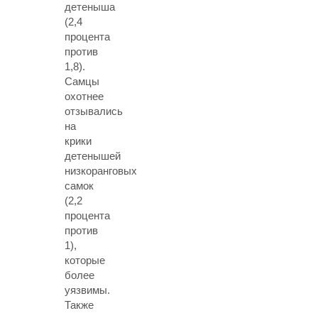
детеныша
(2,4
процента
против
1,8).
Самцы
охотнее
отзывались
на
крики
детенышей
низкоранговых
самок
(2,2
процента
против
1),
которые
более
уязвимы.
Также