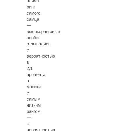
влиял
ранг
самого
самца
—
высокоранговые
особи
отзывались
с
вероятностью
в
2,1
процента,
а
макаки
с
самым
низким
рангом
—
с
вероятностью