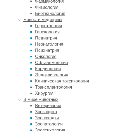
Фармакология
самом
Физиология
деле
Биотехнология
требуется
Новости медицины
помощь.
Геронтология
Результаты
Гинекология
опубликованы
Педиатрия
в
Неонатология
International
Психиатрия
Journal
Онкология
of
Офтальмология
Primatology
.
Кардиология
Эндокринология
Хохлатые
Клиническая токсикология
макаки
Трансплантология
(
Macaca
Хирургия
nigra
)
В мире животных
живут
Ветеринария
на
Зоозащита
острове
Зоонаходки
Сулавеси
Зоопатологии
в
Зоопсихология
группах,