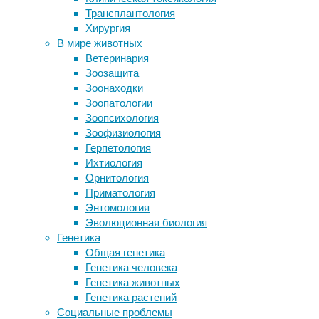
02:59
Трансплантология
Раннее облысение связали с
02/09/2023
Хирургия
невысоким ростом
зоология
,
В мире животных
О чем говорит температура тела?
поведение
,
Ветеринария
Вспышку хантавируса на круизном
приматология
,
Зоозащита
лайнере вызвал штамм,
социальное
Зоонаходки
передающийся от человека к
взаимодействие
Зоопатологии
человеку
Зоопсихология
10 обидных заблуждений о
Приматологи
Зоофизиология
психологах
из
Герпетология
Лошадь помнит ваши эмоции
Германии
Ихтиология
и
Орнитология
Следите за новостями
Индонезии
Приматология
исследовали
Энтомология
реакцию
Эволюционная биология
самцов
Генетика
промискуитетных
Общая генетика
хохлатых
Генетика человека
макаков
Генетика животных
на
Генетика растений
крики
Социальные проблемы