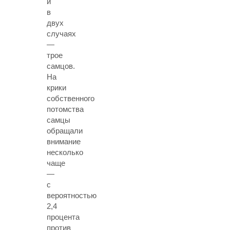
и
в
двух
случаях
—
трое
самцов.
На
крики
собственного
потомства
самцы
обращали
внимание
несколько
чаще
—
с
вероятностью
2,4
процента
против