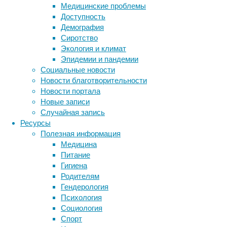
детенышей.
Медицинские проблемы
Доступность
Демография
Сиротство
Экология и климат
Эпидемии и пандемии
Социальные новости
Новости благотворительности
Новости портала
Новые записи
Случайная запись
Выяснилось,
Ресурсы
что
Полезная информация
самцы
Медицина
этого
Питание
вида
Гигиена
в
Родителям
целом
Гендерология
не
Психология
склонны
Социология
к
Спорт
заботе