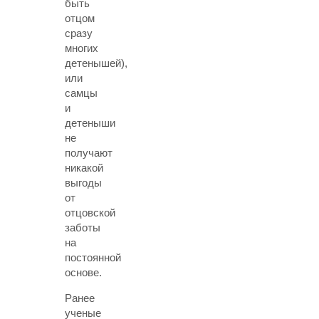
быть
отцом
сразу
многих
детенышей),
или
самцы
и
детеныши
не
получают
никакой
выгоды
от
отцовской
заботы
на
постоянной
основе.
Ранее
ученые