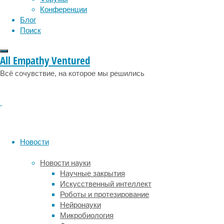
эмоции
эпидемия
этология
Конференции
с
Блог
которой
Поиск
самец
в
дружеских
All Empathy Ventured
отношениях
или
Всё сочувствие, на которое мы решились
детеныш
низкоранговой
самки.
Вероятно,
самцы
способны
Новости
отличать
своих
Новости науки
детенышей
Научные закрытия
или
Искусственный интеллект
помогать
Роботы и протезирование
тем,
Нейронауки
кому
Микробиология
в