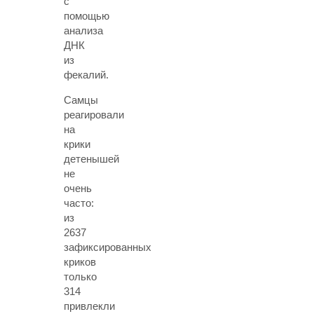
с
помощью
анализа
ДНК
из
фекалий.
Самцы
реагировали
на
крики
детенышей
не
очень
часто:
из
2637
зафиксированных
криков
только
314
привлекли