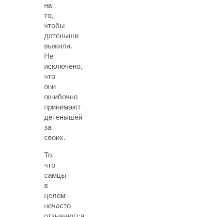
на
то,
чтобы
детеныши
выжили.
Не
исключено,
что
они
ошибочно
принимают
детенышей
за
своих.
То,
что
самцы
в
целом
нечасто
отзываются