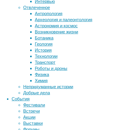
Посколь
Интервью
установ
Отвлеченное
этого а
Антропология
особи. 
Археология и палеонтология
гривист
Астрономия и космос
по друг
Возникновение жизни
похоже 
Ботаника
кожей. 
Геология
характе
История
конечно
Технологии
носачей
Транспорт
Роботы и дроны
Физика
Фо
Химия
с 
Непридуманные истории
Добрые дела
Рупперт
События
чтобы с
Фестивали
носачом
Встречи
случай 
Акции
Trachyp
Выставки
произош
Форумы