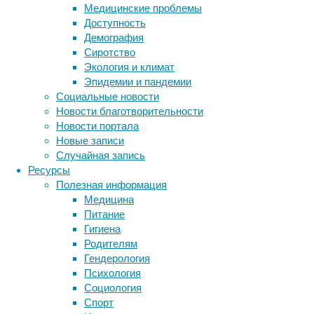
появили
Медицинские проблемы
что ее 
Доступность
предпол
Демография
происхо
Сиротство
соцсети
Экология и климат
Эпидемии и пандемии
Рупперт
Социальные новости
загадоч
Новости благотворительности
работаю
Новости портала
опознал
Новые записи
двух сл
Случайная запись
подкреп
Ресурсы
2020 го
Полезная информация
детены
Медицина
Питание
Фотогра
Гигиена
Кинабат
Родителям
и носач
Гендерология
спарива
Психология
коллега
Социология
тонкоте
Спорт