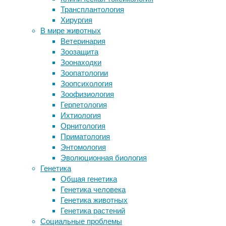
повышае
Трансплантология
тоже были охотниками
Несколь
Хирургия
Ожирение привело к распаду
примато
В мире животных
митохондрий на куски
Однако 
Ветеринария
В Японии боль в спине лечат
происхо
Зоозащита
пеленанием
хотя и 
Зоонаходки
Лен как культура: как выбрать сорт
примато
Зоопатологии
для разведения
экологи
Зоопсихология
Безбарьерная среда — кость в горле
гибридн
Зоофизиология
строительства
отмечен
Герпетология
особи, 
Ихтиология
анубиса
Орнитология
прошлом
Приматология
Энтомология
Команда
Эволюционная биология
Научног
Генетика
межродо
Общая генетика
загадоч
Генетика человека
Борнео.
Генетика животных
гривист
Генетика растений
мартышк
Социальные проблемы