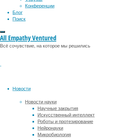
раздел
Конференции
дикой п
Блог
назад.
Поиск
В отлич
указыва
All Empathy Ventured
соавтор
детеныш
Всё сочувствие, на которое мы решились
Возможн
выяснит
генофон
Хотя ги
туристо
Новости
джунгли
площади
Новости науки
обезьян
Научные закрытия
берега.
Искусственный интеллект
поисках
Роботы и протезирование
начинаю
Нейронауки
просто 
Микробиология
повышен