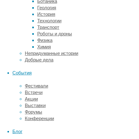
Ботаника
зрители
Геология
смотрят
История
на
Технологии
экран
Транспорт
и
Роботы и дроны
как
Физика
реагируют
Химия
на
Непридуманные истории
увиденное.
Добрые дела
Оказалось,
что
События
больше
всего
Фестивали
внимания
Встречи
привлекали
Акции
ссорящиеся
Выставки
обезьяны,
Форумы
за
Конференции
ними
шли
Блог
бегающие,