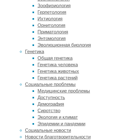
отобрали
Зоофизиология
около
Герпетология
трёх
Ихтиология
десятков
Орнитология
макак,
Приматология
живущих
Энтомология
в
Эволюционная биология
приматологическом
Генетика
исследовательском
Общая генетика
центре:
Генетика человека
им
Генетика животных
показывали
Генетика растений
двухминутные
Социальные проблемы
видео,
Медицинские проблемы
на
Доступность
которых
Демография
другие
Сиротство
макаки,
Экология и климат
знакомые
Эпидемии и пандемии
или
Социальные новости
незнакомые,
Новости благотворительности
вместе