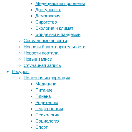
Медицинские проблемы
Мы
Доступность
часто
Демография
слышим,
Сиротство
что
Экология и климат
людям
Эпидемии и пандемии
нравится
Социальные новости
смотреть
Новости благотворительности
фильмы
Новости портала
с
Новые записи
драками,
Случайная запись
убийствами,
Ресурсы
хорроры,
Полезная информация
триллеры
Медицина
и
Питание
т.
Гигиена
д.
Родителям
–
Гендерология
в
Психология
общем,
Социология
то,
Спорт
что