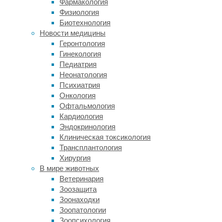
Фармакология
притягательностью
Физиология
не
Биотехнология
только
Новости медицины
для
Геронтология
людей,
Гинекология
но
Педиатрия
и
Неонатология
для
Психиатрия
макак-
Онкология
крабоедов,
Офтальмология
и
Кардиология
что
Эндокринология
этому
Клиническая токсикология
можно
Трансплантология
найти
Хирургия
вполне
В мире животных
рациональное
Ветеринария
объяснение.
Зоозащита
Зоонаходки
Для
Зоопатологии
эксперимента
Зоопсихология