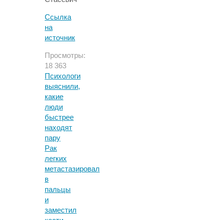
Ссылка
на
источник
Просмотры:
18 363
Психологи
выяснили,
какие
люди
быстрее
находят
пару
Рак
легких
метастазировал
в
пальцы
и
заместил