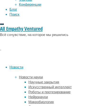
и
эмоции
эпидемия
этология
Конференции
тёмным
Блог
сторонам
Поиск
человеческой
психики.
Но
All Empathy Ventured
вот
Всё сочувствие, на которое мы решились
сотрудники
Утрехтского
университета
и
Университета
штата
Огайо пишут
Новости
в
журнале
Новости науки
Animal
Научные закрытия
Cognition
,
Искусственный интеллект
что
Роботы и протезирование
сцены
Нейронауки
конфликтов
Микробиология
обладают