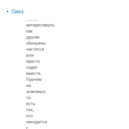
а
меньше
Поиск
всего
макак
интересовало,
как
другие
обезьяны
чистятся
или
просто
сидят
вместе.
Причём
на
знакомых,
то
есть
тех,
кто
находится
с