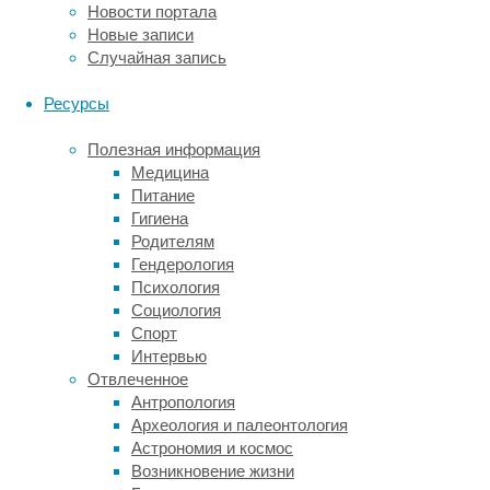
Новости портала
куда-
Новые записи
то
Случайная запись
бежали,
или
Ресурсы
сидели
друг
Полезная информация
рядом
Медицина
с
Питание
другом,
Гигиена
или
Родителям
чистили
Гендерология
друг
Психология
другу
Социология
шерсть,
Спорт
или
Интервью
ссорились.
Отвлеченное
Исследователи
Антропология
следили,
Археология и палеонтология
как
Астрономия и космос
долго
Возникновение жизни
макаки-