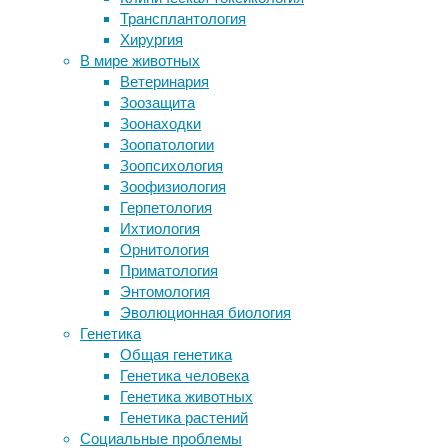
как
Трансплантология
птицы стали меньше
ссорятся
Хирургия
Синицы оказались сторонниками
их
В мире животных
жилищной сегрегации
старые
Ветеринария
Редактирование генома превратили в
знакомые,
Зоозащита
цепную реакцию
обезьяны
Зоонаходки
Ученые нашли, где в организме ВИЧ
могут
Зоопатологии
скрывается от лечения
учиться
Зоопсихология
Учёные работают над таблетками,
тому,
Зоофизиология
способными заменить поход в
как
Герпетология
спортзал
самим
Ихтиология
не
Орнитология
Следите за новостями
попадать
Приматология
в
Энтомология
такие
Эволюционная биология
ситуации.
Генетика
Общая генетика
Генетика человека
Генетика животных
Генетика растений
Социальные проблемы