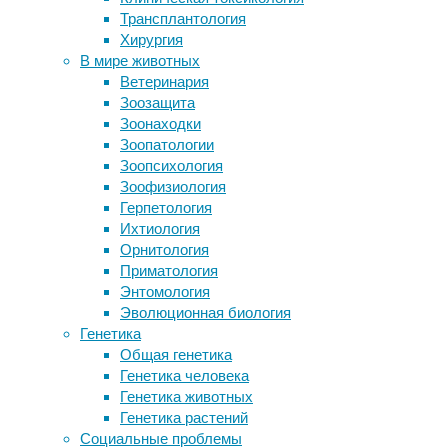
Раз реч
Трансплантология
Готовность партнера защитить от
поедани
Хирургия
потенциальной физической
крайней
В мире животных
опасности посчитали основным
других 
Ветеринария
фактором привлекательности
есть вы
Зоозащита
Зеркало не для обезьян
испанск
Зоонаходки
Самый быстрый мутант
изучавш
Зоопатологии
кормят 
Зоопсихология
специал
Зоофизиология
едой.
Герпетология
Ихтиология
Чтобы п
Орнитология
естеств
Приматология
гнёзд с
Энтомология
пять мё
Эволюционная биология
оставал
Генетика
наблюда
Общая генетика
вылупля
Генетика человека
перед п
Генетика животных
подклад
Генетика растений
птенец,
Социальные проблемы
младшег