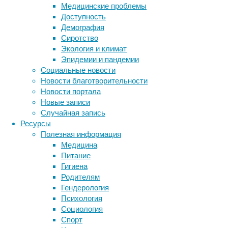
Медицинские проблемы
Самки у
Доступность
среднем
Демография
ресурсо
Сиротство
таких г
Экология и климат
тех гнё
Эпидемии и пандемии
из него
Социальные новости
за ним 
Новости благотворительности
сестрой
Новости портала
Однако 
Новые записи
гнёздах
Случайная запись
Ресурсы
Избыток
Полезная информация
последн
Медицина
птенец,
Питание
сразу з
Гигиена
экспери
Родителям
Гендерология
Вообще,
Психология
детёны
Социология
это как
Спорт
потомст