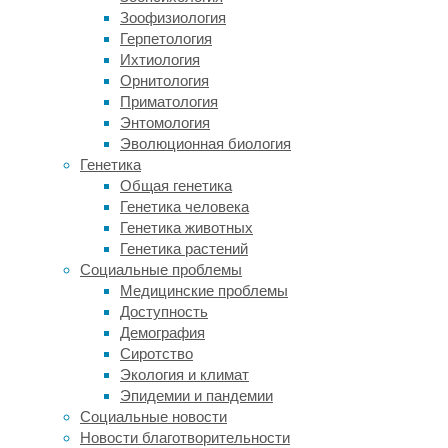
Зоофизиология
в
Герпетология
среднем
Ихтиология
на
Орнитология
0,6
Приматология
процента,
Энтомология
а
Эволюционная биология
у
Генетика
некоторых
Общая генетика
видов
Генетика человека
—
Генетика животных
на
Генетика растений
3,0
Социальные проблемы
процента
.
Медицинские проблемы
Исследователи
Доступность
подозревают,
Демография
что
Сиротство
виновато
Экология и климат
в
Эпидемии и пандемии
этих
Социальные новости
процессах
Новости благотворительности
глобальное