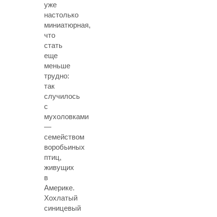
уже
настолько
миниатюрная,
что
стать
еще
меньше
трудно:
так
случилось
с
мухоловками
—
семейством
воробьиных
птиц,
живущих
в
Америке.
Хохлатый
синицевый