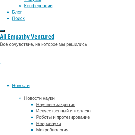
Конференции
объему
Блог
помогает
Поиск
отводить
тепло.
В
All Empathy Ventured
холодных
краях,
Всё сочувствие, на которое мы решились
наоборот,
животные
становятся
крупнее,
чтобы
удерживать
Новости
температуру
и
Новости науки
не
Научные закрытия
мерзнуть.
Искусственный интеллект
Например,
Роботы и протезирование
белый
Нейронауки
медведь
Микробиология
в