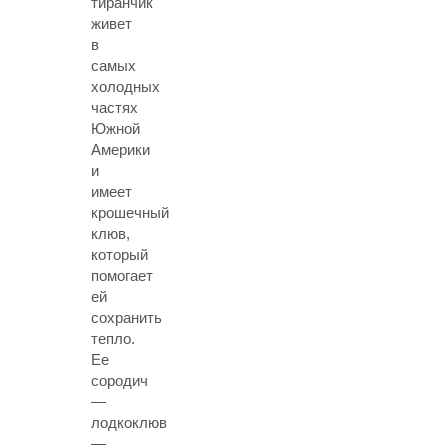
тиранчик
живет
в
самых
холодных
частях
Южной
Америки
и
имеет
крошечный
клюв,
который
помогает
ей
сохранить
тепло.
Ее
сородич
—
лодкоклюв
—