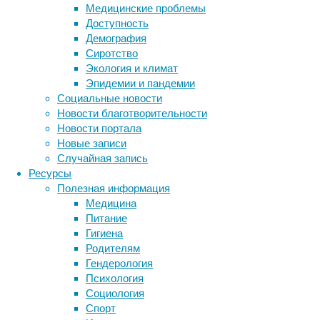
температуры,
Медицинские проблемы
работает
Доступность
не
Демография
всегда.
Сиротство
Ученые
Экология и климат
обнаружили,
Эпидемии и пандемии
что
Социальные новости
некоторым
Новости благотворительности
видам
Новости портала
птиц
Новые записи
иногда
Случайная запись
проще
Ресурсы
изменить
Полезная информация
отдельные
Медицина
части
Питание
тела
Гигиена
—
Родителям
например,
Гендерология
клюв.
Психология
Социология
Метки
Спорт