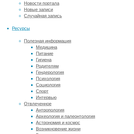
Новости портала
потепление.
Новые записи
При
Случайная запись
этом
умные
Ресурсы
птицы
адаптируются
Полезная информация
к
Медицина
новым
Питание
условиям
Гигиена
быстрее.
Родителям
Новое
Гендерология
исследование
Психология
ученых
Социология
из
Спорт
Техасского
Интервью
университета
Отвлеченное
(США)
Антропология
показало,
Археология и палеонтология
что
Астрономия и космос
птицы
Возникновение жизни