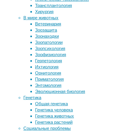
23:56
Трансплантология
экстази?
20/07/2023
Хирургия
У иммунных клеток нашли механизм
зоология
,
В мире животных
теломерного донорства
климат
,
Ветеринария
Спилить дерево по закону:
орнитология
,
Зоозащита
требования и нормы
экология
Зоонаходки
Танцы замедлили прогрессирование
Зоопатологии
болезни Паркинсона
Одно
Зоопсихология
из
Зоофизиология
Следите за новостями
общепринятых
Герпетология
правил
Ихтиология
биологии
Орнитология
о
Приматология
том,
Энтомология
что
Эволюционная биология
размер
Генетика
тела
Общая генетика
животных
Генетика человека
зависит
Генетика животных
от
Генетика растений
изменения
Социальные проблемы