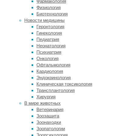
Фармакология
два
Физиология
с
Биотехнология
половиной
Новости медицины
раза
Геронтология
выше
Гинекология
малайского.
Педиатрия
Неонатология
В
Психиатрия
целом,
Онкология
это
Офтальмология
вроде
Кардиология
бы
Эндокринология
работающее
Клиническая токсикология
правило:
Трансплантология
за
Хирургия
последние
В мире животных
30
Ветеринария
лет
Зоозащита
размер
Зоонаходки
многих
Зоопатологии
птиц
Зоопсихология
уменьшился