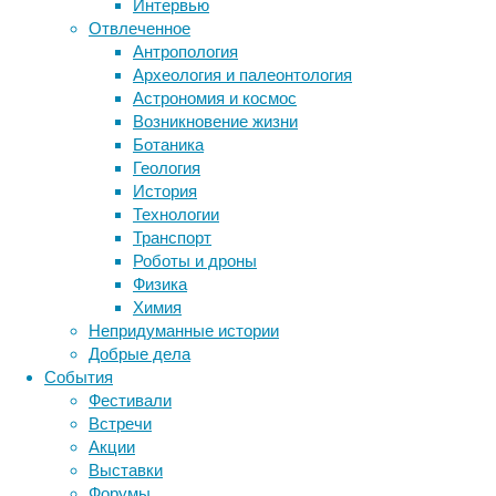
биология
Интервью
бактерии
ДНК
Отвлеченное
биотехнология
вирусы
восприятие
Антропология
животные
генетика
дети
диагностика
Археология и палеонтология
здоровье
знания
иммунитет
Астрономия и космос
Возникновение жизни
инфекции
Известно,
инструменты и методы
Ботаника
что
исследования
климат
когнитивистика
Геология
в
медицина
История
теплом
метаболизм
лекарства
Технологии
климате
мозг
Транспорт
крупным
неврология
наука
Роботы и дроны
животным
нейробиология
нейроновости
Физика
выгоднее
нейрофизиология
общество
обучение
Химия
стать
питание
онкология
память
палеонтология
Непридуманные истории
меньше,
психология
поведение
психиатрия
Добрые дела
поскольку
События
более
социология
социальные проблемы
сон
Фестивали
высокое
физиология
эволюция
экология
Встречи
отношение
эмоции
эпидемия
этология
Акции
площади
Выставки
поверхности
Форумы
к