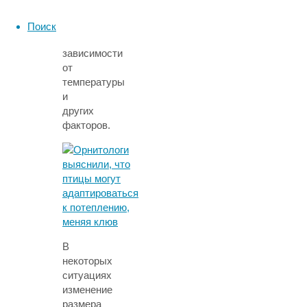
внешность
менялась
Поиск
в
зависимости
от
температуры
и
других
факторов.
В
некоторых
ситуациях
изменение
размера