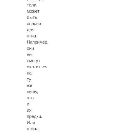
тела
может
быть
опасно
для
птиц.
Например,
они
не
смогут
охотиться
на
ту
же
пищу,
что
и
их
предки.
Или
птица