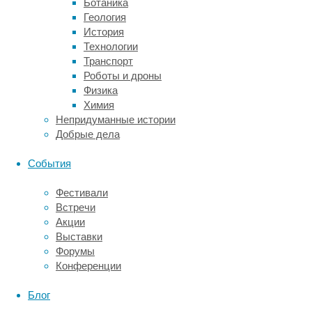
не
Ботаника
всегда
Геология
уменьшаются:
История
иногда
Технологии
они
Транспорт
меняют
Роботы и дроны
какую-
Физика
то
Химия
часть
Непридуманные истории
тела.
Добрые дела
Американские
орнитологи
События
изучили
почти
Фестивали
7000
Встречи
видов
Акции
немигрирующих
Выставки
птиц,
Форумы
чтобы
Конференции
понять,
как
Блог
их