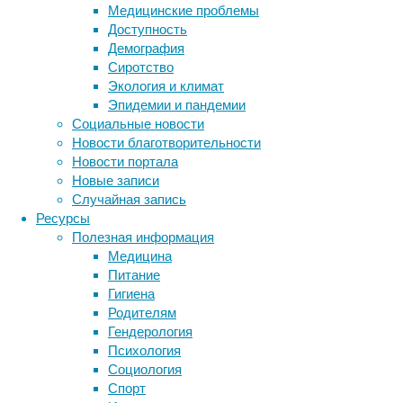
так,
Медицинские проблемы
чтобы
Доступность
отражать
Демография
свет
Сиротство
на
Экология и климат
добычу
Эпидемии и пандемии
и
Социальные новости
провоцировать
Новости благотворительности
у
Новости портала
грызунов
Новые записи
реакцию
Случайная запись
оцепенения.
Ресурсы
Подобная
Полезная информация
тактика
Медицина
позволила
Питание
белым
Гигиена
самцам
Родителям
добывать
Гендерология
больше
Психология
пищи
Социология
и
Спорт
тратить