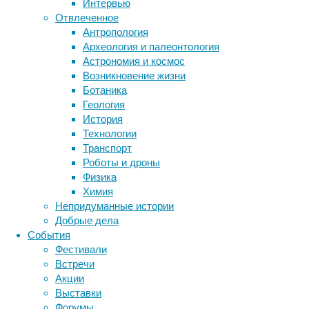
Интервью
на
Отвлеченное
Метки
охоту
Антропология
меньше
биология
Археология и палеонтология
бактерии
ДНК
времени
Астрономия и космос
биотехнология
вирусы
восприятие
по
Возникновение жизни
животные
генетика
дети
сравнению
диагностика
Ботаника
с
здоровье
знания
иммунитет
Геология
их
История
инфекции
инструменты и методы
рыжими
Технологии
исследования
сородичами.
климат
когнитивистика
Транспорт
медицина
Роботы и дроны
метаболизм
лекарства
Физика
мозг
Химия
неврология
наука
Непридуманные истории
нейробиология
нейроновости
Добрые дела
нейрофизиология
общество
обучение
События
питание
онкология
память
палеонтология
Фестивали
психология
поведение
психиатрия
Встречи
Акции
Яркая
социология
социальные проблемы
сон
Выставки
физиология
окраска
эволюция
экология
Форумы
ночного