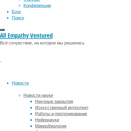
эмоции
эпидемия
этология
Конференции
хищника
Блог
противоречит
Поиск
логике
скрытности,
так
All Empathy Ventured
как
Всё сочувствие, на которое мы решились
может
отпугнуть
добычу
заранее.
Обыкновенные
сипухи
(
Tyto
Новости
alba
)
обладают
Новости науки
цветовым
Научные закрытия
полиморфизмом:
Искусственный интеллект
их
Роботы и протезирование
грудка
Нейронауки
бывает
Микробиология
от