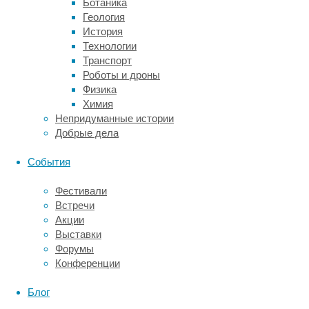
Ботаника
закрепили
Геология
на
История
спинах
Технологии
69
Транспорт
самцов
Роботы и дроны
сипухи
Физика
миниатюрные
Химия
рюкзаки
Непридуманные истории
с
Добрые дела
GPS-
трекерами,
События
акселерометрами
и
Фестивали
барометрами.
Встречи
Датчики
Акции
записывали
Выставки
координаты,
Форумы
скорость
Конференции
и
высоту
Блог
птицы