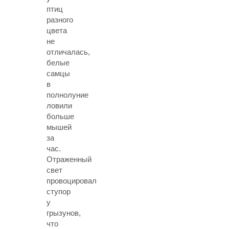
птиц
разного
цвета
не
отличалась,
белые
самцы
в
полнолуние
ловили
больше
мышей
за
час.
Отраженный
свет
провоцировал
ступор
у
грызунов,
что