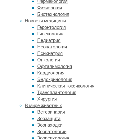
Фармакология
темно-
Физиология
рыжей
Биотехнология
до
Новости медицины
ослепительно
Геронтология
белой.
Гинекология
Долгое
Педиатрия
время
Неонатология
зоологи
Психиатрия
пытались
Онкология
объяснить
Офтальмология
этот
Кардиология
парадокс.
Эндокринология
Одна
Клиническая токсикология
гипотеза
Трансплантология
предполагала,
Хирургия
что
В мире животных
светлая
Ветеринария
окраска
Зоозащита
работает
Зоонаходки
как
Зоопатологии
камуфляж
Зоопсихология