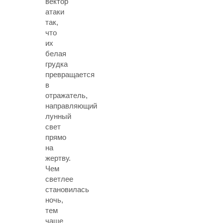
вектор
атаки
так,
что
их
белая
грудка
превращается
в
отражатель,
направляющий
лунный
свет
прямо
на
жертву.
Чем
светлее
становилась
ночь,
тем
чаще