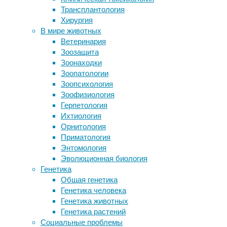
животные
,
Трансплантология
обязательном порядке обучать
орнитология
,
Хирургия
обеспечению доступности зданий
поведение
В мире животных
для инвалидов
Ветеринария
Синий краситель оказался способен
Швейцарские
Зоозащита
омолаживать кожу
биологи
Зоонаходки
Интересный пациент: «птичий язык»
выяснили,
Зоопатологии
сестер Гиббонс
зачем
Зоопсихология
Исследователи впервые описали
обыкновенные
Зоофизиология
биологические причины
сипухи
Герпетология
послеродовой депрессии
носят
Ихтиология
демаскирующее
Орнитология
Следите за новостями
белое
Приматология
оперение.
Энтомология
В
Эволюционная биология
полнолуние
Генетика
белые
Общая генетика
хищники
Генетика человека
выстраивают
Генетика животных
траекторию
Генетика растений
полета
Социальные проблемы