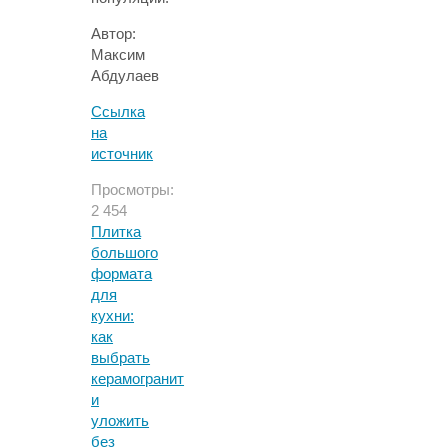
Автор:
Максим
Абдулаев
Ссылка
на
источник
Просмотры:
2 454
Плитка
большого
формата
для
кухни:
как
выбрать
керамогранит
и
уложить
без