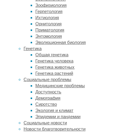
на
Зоофизиология
фоне
Герпетология
ночного
Ихтиология
неба.
Орнитология
Другая
Приматология
версия
Энтомология
гласила,
Эволюционная биология
что
Генетика
белое
Общая генетика
оперение
Генетика человека
в
Генетика животных
лунном
Генетика растений
свете
Социальные проблемы
действует
Медицинские проблемы
как
Доступность
внезапная
Демография
вспышка,
Сиротство
которая
Экология и климат
пугает
Эпидемии и пандемии
жертву
Социальные новости
и
Новости благотворительности
заставляет