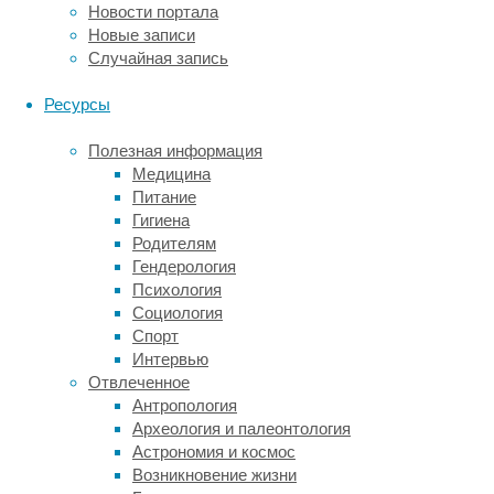
Новости портала
ее
Новые записи
замереть
Случайная запись
на
месте.
Ресурсы
Ранее
проверить
Полезная информация
эти
Медицина
механизмы
Питание
в
Гигиена
дикой
Родителям
природе
Гендерология
не
Психология
удавалось.
Социология
Спорт
Авторы
Интервью
исследования,
Отвлеченное
опубликованного
Антропология
в
Археология и палеонтология
журнале
Астрономия и космос
Current
Возникновение жизни
Biology
,