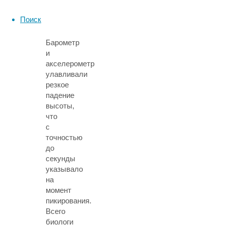
на
протяжении
Поиск
354
ночей.
Барометр
и
акселерометр
улавливали
резкое
падение
высоты,
что
с
точностью
до
секунды
указывало
на
момент
пикирования.
Всего
биологи