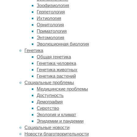
рысей
Зоофизиология
в
Герпетология
2020
Ихтиология
году
Орнитология
выросло
Приматология
до
Энтомология
более
Эволюционная биология
чем
Генетика
тысячи
Общая генетика
особей.
Генетика человека
Причем
Генетика животных
большинство
Генетика растений
представителей
Социальные проблемы
этого
Медицинские проблемы
вида
Доступность
несут
Демография
в
Сиротство
себе
Экология и климат
гены
Эпидемии и пандемии
самки
Социальные новости
по
Новости благотворительности