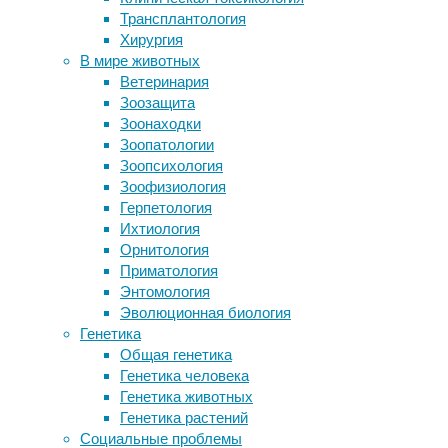
генетика
,
Трансплантология
Физики объяснили зеленые закаты
животные
,
Хирургия
после извержения Кракатау в 1883
зоология
,
В мире животных
году
палеогенетика
Ветеринария
В кишечнике мухи обнаружили
Зоозащита
новый тип программируемой
Палеогенетики
Зоонаходки
клеточной гибели
прочитали
Зоопатологии
Рвоту беременных записали в
ДНК
Зоопсихология
двигатели эволюции
трех
Зоофизиология
Генетики установили стократное
древних
Герпетология
снижение численности древних
пиренейских
Ихтиология
людей в эпоху падения астероида
рысей.
Орнитология
Они
Приматология
обнаружили,
Следите за новостями
Энтомология
что
Эволюционная биология
генетическое
Генетика
разнообразие
Общая генетика
этих
Генетика человека
животных
Генетика животных
было
Генетика растений
ниже,
Социальные проблемы
чем