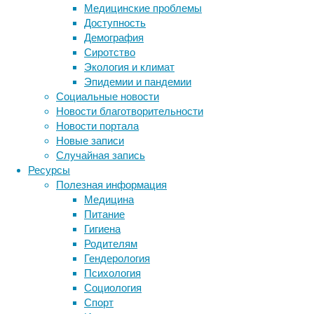
Медицинские проблемы
у
Доступность
современных
Демография
представителей
Сиротство
вида.
Экология и климат
За
Эпидемии и пандемии
последние
Социальные новости
две
Новости благотворительности
тысячи
Новости портала
лет
Новые записи
оно
Случайная запись
выросло
Ресурсы
за
Полезная информация
счет
Медицина
смешения
Питание
с
Гигиена
обыкновенной
Родителям
рысью,
Гендерология
говорится
Психология
в
Социология
статье
Спорт
в