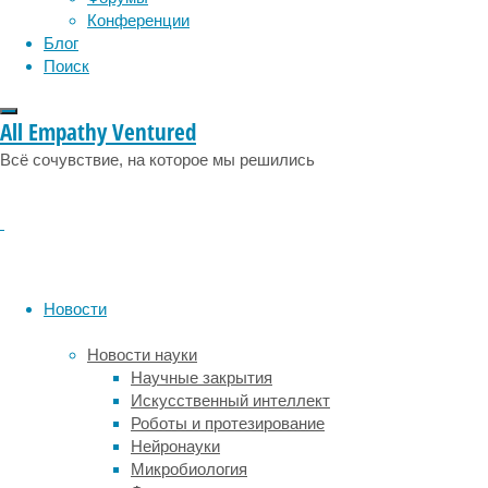
физиология
эволюция
экология
самых
Конференции
редких
эмоции
эпидемия
этология
Блог
диких
Поиск
кошек
в
мире
All Empathy Ventured
—
Всё сочувствие, на которое мы решились
пиренейская
рысь
(
Lynx
pardinus
).
В
начале
XXI
Новости
века
этот
Новости науки
вид
Научные закрытия
находился
Искусственный интеллект
на
Роботы и протезирование
грани
Нейронауки
полного
Микробиология
исчезновения,