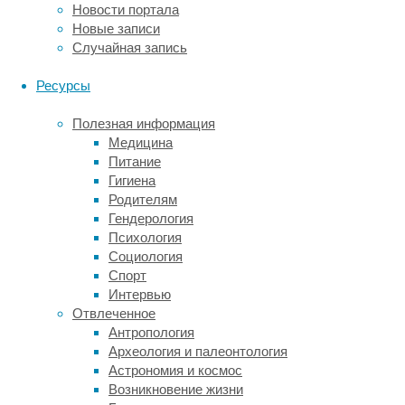
кличке
Новости портала
Аура,
Новые записи
которая
Случайная запись
умерла
в
Ресурсы
конце
2022
Полезная информация
года.
Медицина
Питание
Низкая
Гигиена
численность
Родителям
пиренейских
Гендерология
рысей
Психология
очень
Социология
сильно
Спорт
снизила
Интервью
генетическое
Отвлеченное
разнообразие
Антропология
этого
Археология и палеонтология
вида,
Астрономия и космос
отделившегося
Возникновение жизни
от