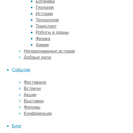
Ботаника
обыкновенных
Геология
рысей
История
около
Технологии
1–
Транспорт
1,5
Роботы и дроны
миллиона
Физика
лет
Химия
назад.
Непридуманные истории
Мария
Добрые дела
Лусена-
Перес
События
(Maria
Lucena-
Фестивали
Perez)
Встречи
из
Акции
Высшего
Выставки
совета
Форумы
по
Конференции
научным
исследованиям
Блог
совместно