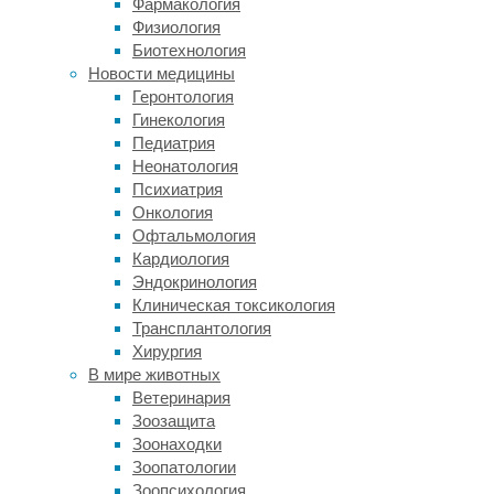
Фармакология
когда
Физиология
его
Биотехнология
численность
Новости медицины
составляла
Геронтология
меньше
Гинекология
сотни
Педиатрия
особей.
Неонатология
Но
Психиатрия
благодаря
Онкология
охранным
Офтальмология
мероприятиям,
Кардиология
восстановлению
Эндокринология
местообитаний
Клиническая токсикология
и
Трансплантология
популяций
Хирургия
диких
В мире животных
кроликов
Ветеринария
(
Oryctolagus
Зоозащита
cuniculus
),
Зоонаходки
количество
Зоопатологии
пиренейских
Зоопсихология