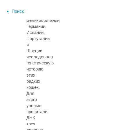
с
коллегами
Поиск
из
Великобритании,
Германии,
Испании,
Португалии
и
Швеции
исследовала
генетическую
историю
этих
редких
кошек.
Для
этого
ученые
прочитали
ДНК
трех
древних