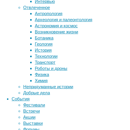
Интервью
журнале
Отвлеченное
Nature
Антропология
Ecology
Метки
Археология и палеонтология
&
биология
Астрономия и космос
бактерии
Evolution
.
ДНК
Возникновение жизни
биотехнология
вирусы
восприятие
Ботаника
животные
генетика
дети
диагностика
Геология
здоровье
знания
иммунитет
История
Технологии
инфекции
инструменты и методы
Транспорт
исследования
климат
когнитивистика
Роботы и дроны
медицина
Физика
метаболизм
лекарства
Химия
мозг
Непридуманные истории
неврология
наука
На
Добрые дела
нейробиология
нейроновости
юго-
События
западе
нейрофизиология
общество
обучение
Фестивали
Европы
питание
онкология
память
палеонтология
Встречи
обитает
психология
поведение
психиатрия
Акции
одна
Выставки
социология
социальные проблемы
сон
из
Форумы