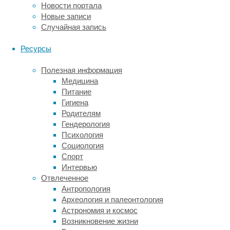
внезапно
Новости портала
напасть
Новые записи
из-
Случайная запись
за
неё
Ресурсы
на
добычу.
Полезная информация
На
Медицина
самом
Питание
деле,
Гигиена
до
Родителям
сих
Гендерология
пор
Психология
можно
Социология
было
Спорт
только
Интервью
предполагать,
Отвлеченное
что
Антропология
флейторылы
Археология и палеонтология
так
Астрономия и космос
охотятся.
Возникновение жизни
В