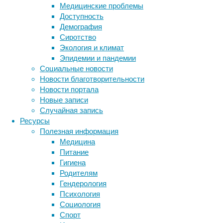
Медицинские проблемы
хищники,
Доступность
которые
Демография
не
Сиротство
слишком
Экология и климат
прячутся
Эпидемии и пандемии
от
Социальные новости
своих
Новости благотворительности
жертв
Новости портала
и,
Новые записи
когда
Случайная запись
видят
Ресурсы
их,
Полезная информация
начинают
Медицина
долго
Питание
и
Гигиена
упорно
Родителям
преследовать.
Гендерология
И
Психология
есть
Социология
хищники,
Спорт
нападающие