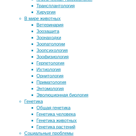
Чтобы
Трансплантология
описали по единственному
незаметно
Хирургия
хвостовому позвонку
подобраться
В мире животных
Микропластыри на лейкоциты для
к
Ветеринария
диагностики легких черепно-
добыче,
Зоозащита
мозговых травм
флейторылы
Зоонаходки
Способствует ли кофе прерыванию
плывут
Зоопатологии
беременности?
к
Зоопсихология
«Колеса Иезекииля» оказались
ней
Зоофизиология
псевдоколониальными
рядом
Герпетология
перистожаберными
с
Ихтиология
кем-
Орнитология
нибудь
Следите за новостями
Приматология
большим
Энтомология
и
Эволюционная биология
безобидным.
Генетика
Общая генетика
Генетика человека
Генетика животных
Генетика растений
Социальные проблемы
Есть