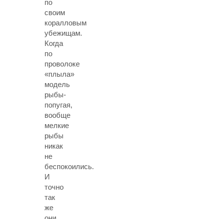
по
своим
коралловым
убежищам.
Когда
по
проволоке
«плыла»
модель
рыбы-
попугая,
вообще
мелкие
рыбы
никак
не
беспокоились.
И
точно
так
же
они