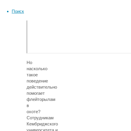
Поиск
Но
насколько
такое
поведение
действительно
помогает
флейторылам
в
охоте?
Сотрудникам
Кембриджского
университета и