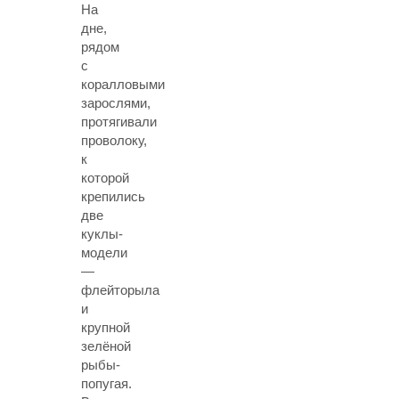
На
дне,
рядом
с
коралловыми
зарослями,
протягивали
проволоку,
к
которой
крепились
две
куклы-
модели
—
флейторыла
и
крупной
зелёной
рыбы-
попугая.