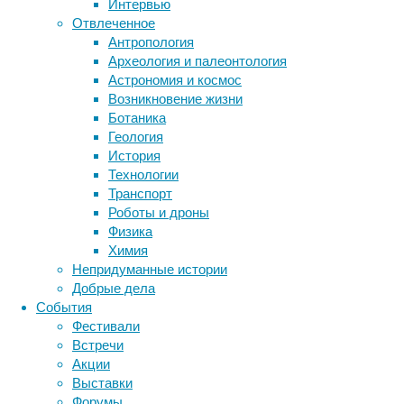
Интервью
из
Отвлеченное
Метки
засады.
Антропология
Ко
биология
Археология и палеонтология
бактерии
ДНК
вторым
Астрономия и космос
биотехнология
вирусы
относятся
восприятие
Возникновение жизни
животные
генетика
флейторылы
дети
диагностика
Ботаника
—
здоровье
знания
иммунитет
Геология
рыбы
История
инфекции
инструменты и методы
с
Технологии
исследования
длинным
климат
когнитивистика
Транспорт
вытянутым
медицина
Роботы и дроны
телом
метаболизм
лекарства
Физика
и
мозг
Химия
неврология
наука
длинным
Непридуманные истории
нейробиология
нейроновости
трубкообразным
Добрые дела
рылом
нейрофизиология
общество
обучение
События
(их
питание
онкология
память
палеонтология
Фестивали
ещё
психология
поведение
психиатрия
Встречи
называют
Акции
социология
социальные проблемы
сон
рыбами-
Выставки
физиология
эволюция
экология
трубами).
Форумы