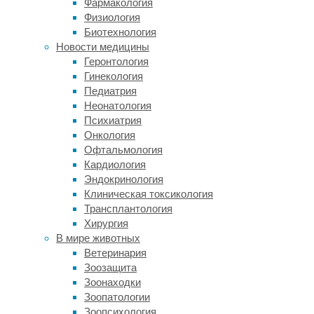
Фармакология
отросток
Физиология
коралла.
Биотехнология
Новости медицины
Но
Геронтология
есть
Гинекология
у
Педиатрия
них
Неонатология
и
Психиатрия
другая
Онкология
тактика,
Офтальмология
когда
Кардиология
флейторыл
Эндокринология
движется
Клиническая токсикология
рядом
Трансплантология
с
Хирургия
какой-
В мире животных
нибудь
Ветеринария
крупной
Зоозащита
рыбой
Зоонаходки
или
Зоопатологии
группой
Зоопсихология