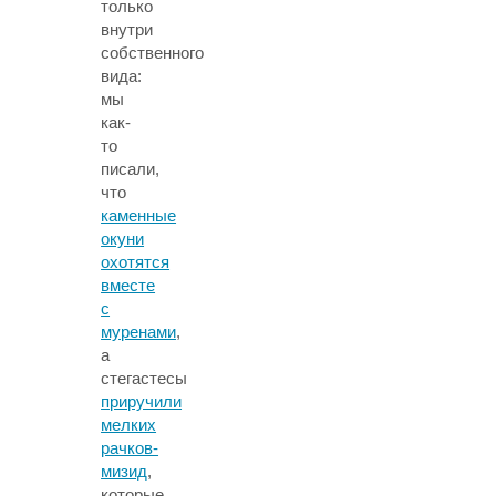
только
внутри
собственного
вида:
мы
как-
то
писали,
что
каменные
окуни
охотятся
вместе
с
муренами
,
а
стегастесы
приручили
мелких
рачков-
мизид
,
которые