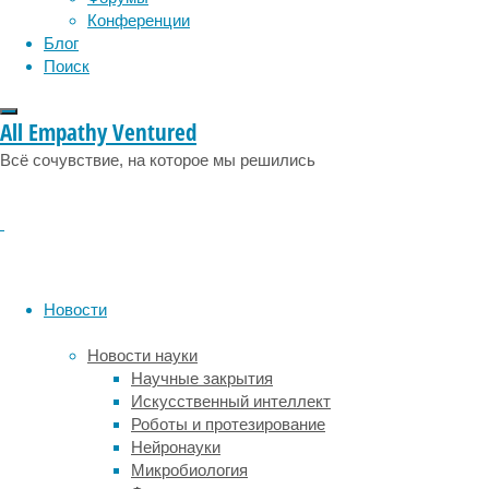
Питаются
эмоции
эпидемия
этология
Конференции
они
Блог
рыбами
Поиск
поменьше,
а
нападают
All Empathy Ventured
из
Всё сочувствие, на которое мы решились
зарослей
кораллов
или
водорослей:
болтаясь
посреди
них
Новости
в
вертикальном
Новости науки
положении,
Научные закрытия
флейторылы
Искусственный интеллект
сами
Роботы и протезирование
отчасти
Нейронауки
похожи
Микробиология
на