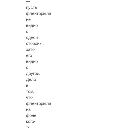
—
пусть
флейторыла
не
видно
с
одной
стороны,
зато
его
видно
с
другой.
Дело
в
том,
что
флейторыла
на
фоне
кого-
то