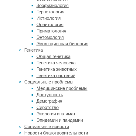
рыб.
Зоофизиология
Они
Герпетология
служат
Ихтиология
маскировкой,
Орнитология
то
Приматология
есть
Энтомология
это
Эволюционная биология
получается
Генетика
что-
Общая генетика
то
Генетика человека
вроде
Генетика животных
передвижной
Генетика растений
засады:
Социальные проблемы
флейторыла
Медицинские проблемы
за
Доступность
рыбой
Демография
не
Сиротство
видно,
Экология и климат
и
Эпидемии и пандемии
он
Социальные новости
может
Новости благотворительности