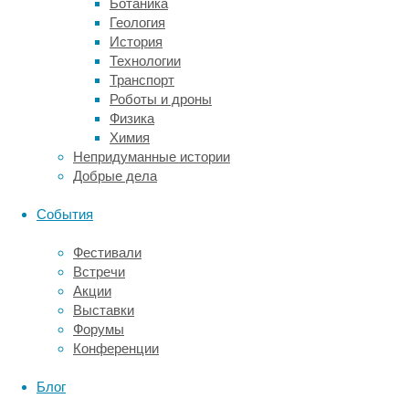
Ботаника
морях
Геология
часто
История
можно
Технологии
наблюдать,
Транспорт
как
Роботы и дроны
они
Физика
сопровождают
Химия
других
Непридуманные истории
рыб
Добрые дела
—
как
События
на
этом
Фестивали
видео.
Встречи
Акции
Выставки
Форумы
Конференции
Блог