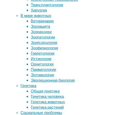
Однако,
Трансплантология
Ученые вызвали рак легкого у голого
являетс
Хирургия
землекопа
В мире животных
Тщательная уборка в доме убивает
Дело в 
Ветеринария
бактерий и освобождает место для
тысячи 
Зоозащита
грибков
употре
Зоонаходки
Ковид против рака
вымиран
Зоопатологии
Потомство пьющих самцов получает
мегатер
Зоопсихология
проблемы с мозгом
первобы
Зоофизиология
Герпетология
Получае
Ихтиология
и волки
Орнитология
Приматология
Можно с
Энтомология
существ
Эволюционная биология
VI веке
Генетика
волка. 
Общая генетика
приспо
Генетика человека
Такой г
Генетика животных
мире зн
Генетика растений
универс
Социальные проблемы