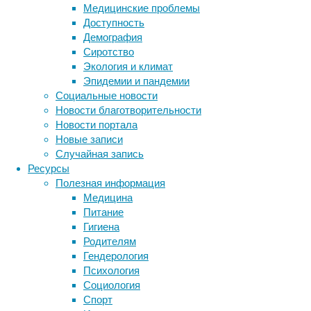
«Гений 
Медицинские проблемы
«самоо
Доступность
Демография
Много л
Сиротство
небольш
Экология и климат
приспос
Эпидемии и пандемии
наших п
Социальные новости
Новости благотворительности
Получае
Новости портала
выполне
Новые записи
постепе
Случайная запись
виде са
Ресурсы
животны
Полезная информация
дружел
Медицина
Одомашн
Питание
Они обр
Гигиена
несколь
Родителям
Кроме т
Гендерология
намерен
Психология
Социология
Удивите
Спорт
путешес