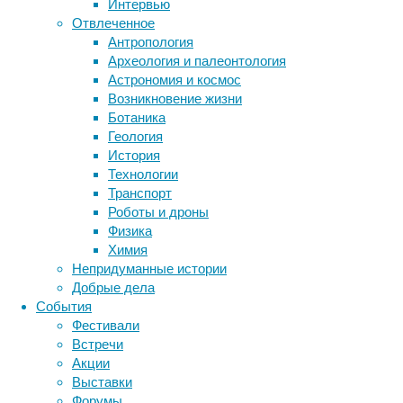
Интервью
психоло
Отвлеченное
Антропология
Археология и палеонтология
Астрономия и космос
Возникновение жизни
Ботаника
Геология
История
Технологии
Транспорт
Роботы и дроны
Физика
Химия
Непридуманные истории
Добрые дела
События
Фестивали
Встречи
Учёный 
Акции
экспери
Выставки
заключа
Форумы