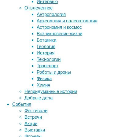
Интервью
и
биотехнология
вирусы
восприятие
Отвлеченное
процессы,
животные
генетика
дети
диагностика
Антропология
похожие
здоровье
знания
иммунитет
Археология и палеонтология
на
Астрономия и космос
инфекции
внимание
инструменты и методы
Возникновение жизни
и
исследования
климат
когнитивистика
Ботаника
осознанное
медицина
Геология
отслеживание
метаболизм
лекарства
История
связи
мозг
Технологии
между
неврология
наука
Транспорт
событиями.
нейробиология
нейроновости
Роботы и дроны
нейрофизиология
общество
обучение
Физика
питание
онкология
память
палеонтология
Химия
психология
поведение
психиатрия
Непридуманные истории
Добрые дела
социология
социальные проблемы
сон
События
физиология
эволюция
экология
Фестивали
эмоции
эпидемия
этология
Встречи
Акции
Выставки
Форумы