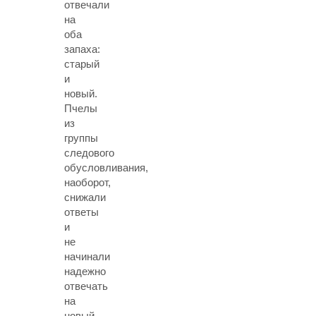
отвечали
на
оба
запаха:
старый
и
новый.
Пчелы
из
группы
следового
обусловливания,
наоборот,
снижали
ответы
и
не
начинали
надежно
отвечать
на
новый