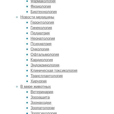
Если
Фармакология
запах
Физиология
и
Биотехнология
сахар
Новости медицины
совпадали
Геронтология
во
Гинекология
времени,
Педиатрия
пчелы
Неонатология
учились
Психиатрия
быстро.
Онкология
Офтальмология
Более
Кардиология
трудная
Эндокринология
задача
Клиническая токсикология
возникала,
Трансплантология
когда
Хирургия
сахар
В мире животных
появлялся
Ветеринария
через
Зоозащита
несколько
Зоонаходки
секунд
Зоопатологии
после
Зоопсихология