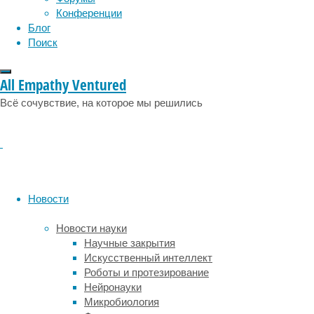
Пчелы
Конференции
давно
Блог
служили
Поиск
моделью
для
изучения
All Empathy Ventured
памяти.
Всё сочувствие, на которое мы решились
В
лаборатории
их
часто
обучали
вытягивать
хоботок
Новости
на
запах,
Новости науки
за
Научные закрытия
которым
Искусственный интеллект
следовал
Роботы и протезирование
раствор
Нейронауки
сахарозы.
Микробиология