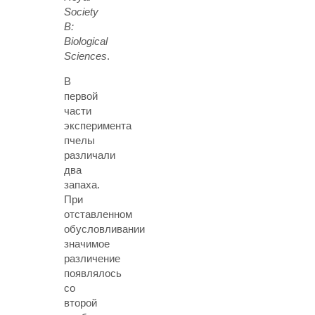
Society
B:
Biological
Sciences
.
В
первой
части
эксперимента
пчелы
различали
два
запаха.
При
отставленном
обусловливании
значимое
различение
появлялось
со
второй