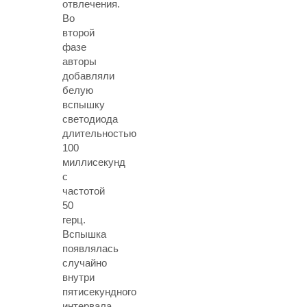
отвлечения.
Во
второй
фазе
авторы
добавляли
белую
вспышку
светодиода
длительностью
100
миллисекунд
с
частотой
50
герц.
Вспышка
появлялась
случайно
внутри
пятисекундного
интервала