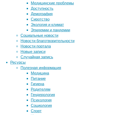
Медицинские проблемы
запахом
Доступность
и
Демография
наградой
Сиротство
появлялась
Экология и климат
пауза,
Эпидемии и пандемии
а
Социальные новости
во
Новости благотворительности
время
Новости портала
обучения
Новые записи
мигал
Случайная запись
свет.
Ресурсы
Это
Полезная информация
показало,
Медицина
что
Питание
насекомые
Гигиена
используют
Родителям
не
Гендерология
только
Психология
простые
Метки
Социология
рефлексы,
биология
Спорт
но
бактерии
ДНК