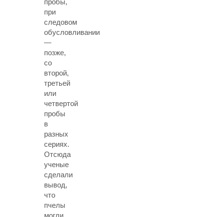
пробы,
при
следовом
обусловливании
—
позже,
со
второй,
третьей
или
четвертой
пробы
в
разных
сериях.
Отсюда
ученые
сделали
вывод,
что
пчелы
могли