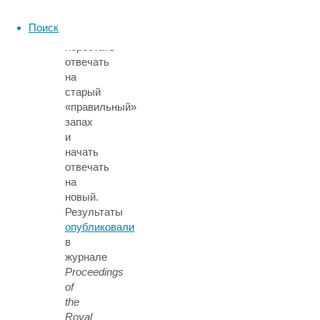
могла
ли
Поиск
пчела
перестать
отвечать
на
старый
«правильный»
запах
и
начать
отвечать
на
новый.
Результаты
опубликовали
в
журнале
Proceedings
of
the
Royal