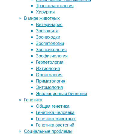
мигающий
Трансплантология
Поможет ли никотиновый пластырь
Хирургия
свет
не заболеть COVID-19? Ученые
В мире животных
собираются проверить
Ветеринария
Истребленный тасманийский волк
25/05/2026,
Зоозащита
стал первым вымершим животным, у
17:29
Зоонаходки
которого извлекли РНК
25/05/2026
Зоопатологии
биология
,
Зоопсихология
обучение
,
Следите за новостями
Зоофизиология
поведение
,
Герпетология
энтомология
,
Ихтиология
этология
Орнитология
Приматология
Медоносные
Энтомология
пчелы
Эволюционная биология
хуже
Генетика
переучивались
Общая генетика
на
Генетика человека
новый
Генетика животных
запах,
Генетика растений
если
Социальные проблемы
между