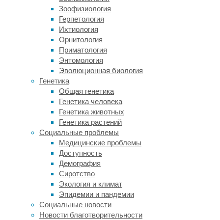
запаха.
Зоофизиология
В
Герпетология
таком
Ихтиология
варианте
Орнитология
животному
Приматология
нужно
Энтомология
было
Эволюционная биология
удержать
Генетика
след
Общая генетика
запаха
Генетика человека
в
Генетика животных
памяти
Генетика растений
и
Социальные проблемы
связать
Медицинские проблемы
его
Доступность
с
Демография
наградой.
Сиротство
В
Экология и климат
исследованиях
Эпидемии и пандемии
на
Социальные новости
людях
Новости благотворительности