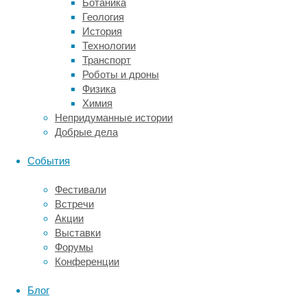
Ботаника
а
Геология
переучивание.
История
Сначала
Технологии
один
Транспорт
запах
Роботы и дроны
означал
Физика
сахар,
Химия
а
Непридуманные истории
второй
Добрые дела
—
солевой
События
раствор.
Затем
Фестивали
правило
Встречи
меняли
Акции
местами.
Выставки
Такая
Форумы
схема
Конференции
исследовала
когнитивную
Блог
гибкость: