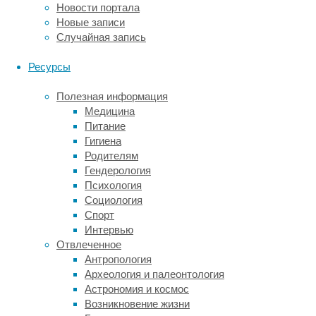
и
Новости портала
приматах
Новые записи
похожие
Случайная запись
задачи
часто
Ресурсы
зависели
от
Полезная информация
осознания
Медицина
связи
Питание
между
Гигиена
сигналом
Родителям
и
Гендерология
последствием.
Психология
Социология
Новая
Спорт
работа
Интервью
проверила
Отвлеченное
на
Антропология
пчелах
Археология и палеонтология
не
Астрономия и космос
простое
Возникновение жизни
запоминание,