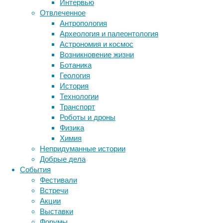
Интервью
Отвлеченное
Антропология
Археология и палеонтология
Астрономия и космос
Возникновение жизни
Ботаника
Энтомол
Геология
неулови
История
Технологии
Самки э
Транспорт
гнёздах
Роботы и дроны
У насек
Физика
использ
Химия
Непридуманные истории
Добрые дела
Эн
События
Фестивали
Теперь 
Встречи
природы
Акции
защиты
Выставки
Добавим
Форумы