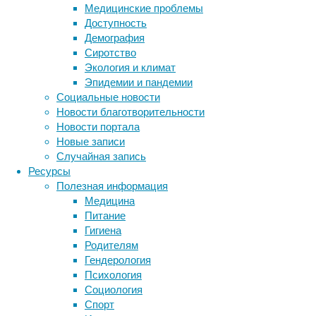
Медицинские проблемы
Уоллеса
Доступность
«
Демография
н
Сиротство
к
Экология и климат
до
Эпидемии и пандемии
Кл
Социальные новости
ос
Новости благотворительности
Новости портала
Как рас
Новые записи
универс
Случайная запись
Ресурсы
Полезная информация
Медицина
Питание
Гигиена
Родителям
Гендерология
Психология
Социология
Спорт