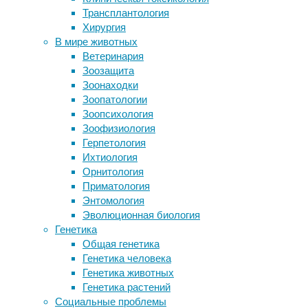
остров 
Трансплантология
Покалеченные животные выжили в
похожее
Хирургия
дикой природе вопреки
оленя».
В мире животных
естественному отбору
Ветеринария
Главные особенности психологии
В 1860 
Зоозащита
«антипрививочников»
она нев
Зоонаходки
7 эффективных способов
Зоопатологии
успокоиться
Собстве
Зоопсихология
выраста
Зоофизиология
Насеком
Герпетология
году. О
Ихтиология
органи
Орнитология
даже вк
Приматология
Энтомология
Эволюционная биология
Ги
Генетика
Общая генетика
В январ
Генетика человека
поиском
Генетика животных
Молуккс
Генетика растений
Социальные проблемы
На пяты