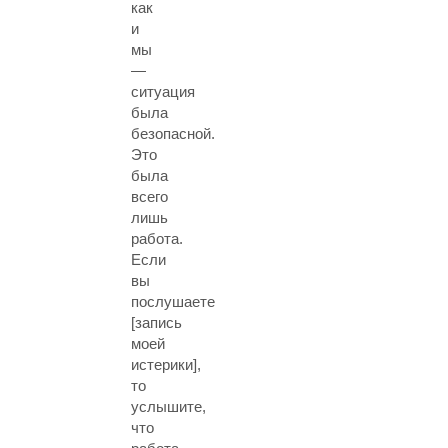
как
и
мы
—
ситуация
была
безопасной.
Это
была
всего
лишь
работа.
Если
вы
послушаете
[запись
моей
истерики],
то
услышите,
что