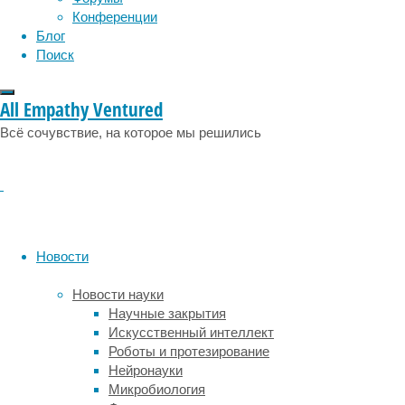
что
Конференции
эксперимент
Блог
был
Поиск
инсценировкой.
О
подробностях
All Empathy Ventured
этой
Всё сочувствие, на которое мы решились
истории,
а
также
о
том,
почему
Стэнфордский
Новости
тюремный
эксперимент
Новости науки
был
Научные закрытия
сомнительным
Искусственный интеллект
с
Роботы и протезирование
самого
Нейронауки
начала,
Микробиология