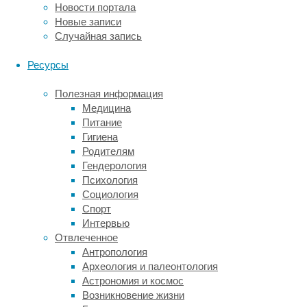
которого
Новости портала
позволяли
Новые записи
бить
Случайная запись
людей
током
Ресурсы
при
совершении
Полезная информация
ошибки.
Медицина
Питание
Эксперимент
Гигиена
в
Родителям
1971
Гендерология
году
Психология
провел
Социология
американский
Спорт
психолог
Интервью
Филипп
Отвлеченное
Зимбардо.
Антропология
Он
Археология и палеонтология
набрал
Астрономия и космос
24
Возникновение жизни
студента,