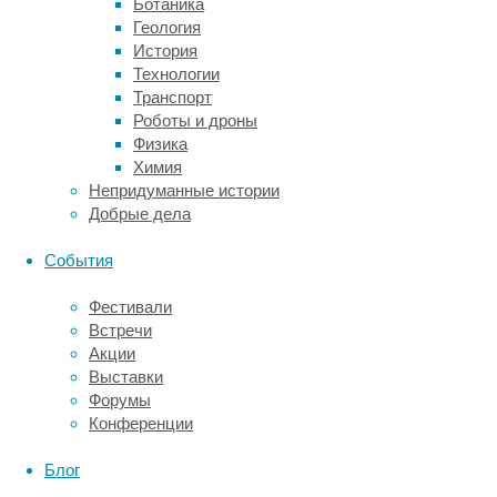
Ботаника
разделил
Геология
их
История
на
Технологии
две
Транспорт
группы
Роботы и дроны
и
Физика
присвоил
Химия
им
Непридуманные истории
две
Добрые дела
роли:
тюремных
События
охранников
и
Фестивали
заключенных.
Встречи
После
Акции
этого
Выставки
участников
Форумы
поместили
Конференции
в
подвал
Блог
одного