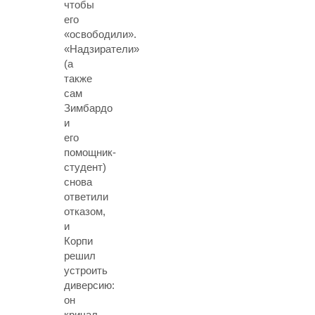
чтобы
его
«освободили».
«Надзиратели»
(а
также
сам
Зимбардо
и
его
помощник-
студент)
снова
ответили
отказом,
и
Корпи
решил
устроить
диверсию:
он
кричал