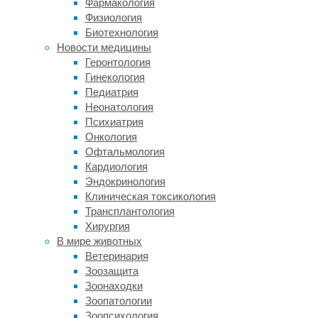
читайте
Фармакология
в
Физиология
нашей
Биотехнология
статье.
Новости медицины
Геронтология
Стэнфордский
Гинекология
тюремный
Педиатрия
эксперимент
Неонатология
известен
Психиатрия
практически
Онкология
всем,
Офтальмология
кто
Кардиология
когда-
Эндокринология
либо
Клиническая токсикология
сталкивался
Трансплантология
с
Хирургия
психологией
В мире животных
в
Ветеринария
школе,
Зоозащита
университете
Зоонаходки
или
Зоопатологии
при
Зоопсихология