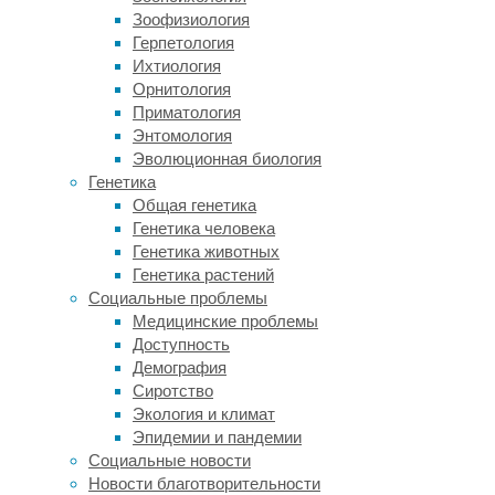
чтении
Зоофизиология
научно-
Герпетология
популярной
Ихтиология
литературы.
Орнитология
Он
Приматология
по
Энтомология
праву
Эволюционная биология
считается
Генетика
одним
Общая генетика
из
Генетика человека
самых
Генетика животных
знаменитых
Генетика растений
поведенческих
Социальные проблемы
экспериментов
Медицинские проблемы
наряду,
Доступность
к
Демография
примеру,
Сиротство
с
Экология и климат
экспериментом
Эпидемии и пандемии
Милгрэма,
Социальные новости
участникам
Новости благотворительности