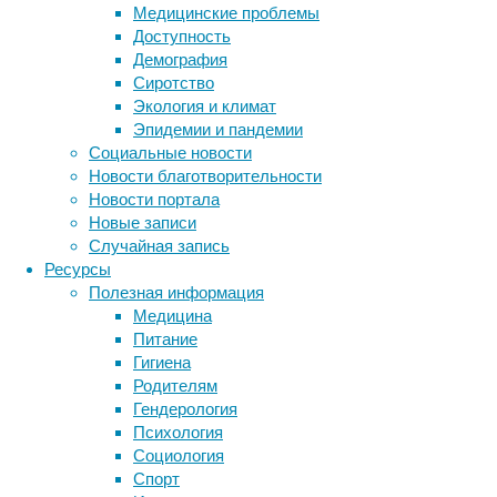
Медицинские проблемы
одного
Доступность
из
Демография
самых
Сиротство
известных
Экология и климат
психологических
Эпидемии и пандемии
экспериментов
Социальные новости
XX
Новости благотворительности
века.
Новости портала
Новые записи
Случайная запись
Ресурсы
Полезная информация
Медицина
Питание
Текст
Гигиена
во
Родителям
многом
Гендерология
основан
Психология
на
Социология
вышедшей
Спорт
в