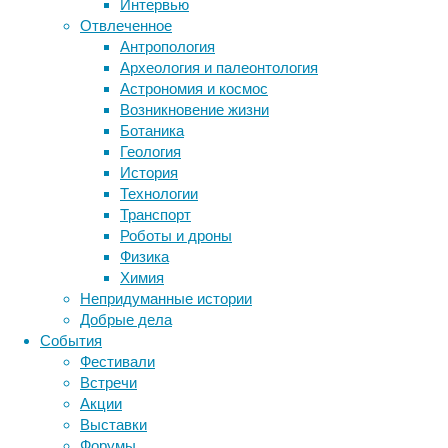
Интервью
Метки
апреле
Отвлеченное
книге
биология
Антропология
бактерии
ДНК
«История
Археология и палеонтология
биотехнология
вирусы
восприятие
лжи»
Астрономия и космос
животные
генетика
(в
дети
диагностика
Возникновение жизни
оригинале
здоровье
знания
иммунитет
Ботаника
—
Геология
инфекции
инструменты и методы
Histoire
История
исследования
d’un
климат
когнитивистика
Технологии
mensonge
)
медицина
Транспорт
французского
метаболизм
лекарства
Роботы и дроны
писателя
мозг
Физика
неврология
наука
и
Химия
нейробиология
нейроновости
режиссера
Непридуманные истории
нейрофизиология
Тибо
общество
обучение
Добрые дела
Лё
питание
онкология
память
палеонтология
События
Тексьера
психология
поведение
психиатрия
Фестивали
и
Встречи
социология
социальные проблемы
сон
рассказывает
Акции
физиология
эволюция
экология
о
Выставки
том,
эмоции
эпидемия
этология
Форумы