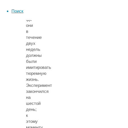
из
кампусов
Поиск
университета,
где
они
в
течение
двух
недель
должны
были
имитировать
тюремную
жизнь.
Эксперимент
закончился
на
шестой
день;
к
этому
моменту,