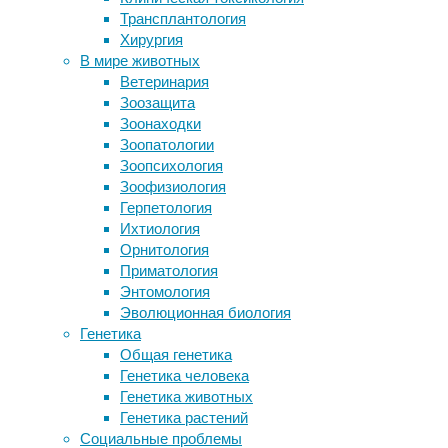
19/06/2018
Трансплантология
эволюцией видов
исследования
,
Хирургия
Секс укрепляет память
поведение
,
В мире животных
Антидепрессанты снизили уровень
психология
,
Ветеринария
серотонина в яйцеклетках
социология
,
Зоозащита
Самый толстый человек на планете
страх
Зоонаходки
весит 500 кг
Зоопатологии
Наночастицы из вируса бешенства
Седьмого
Зоопсихология
помогут при черепно-мозговой
июня
Зоофизиология
травме
американский
Герпетология
писатель
Ихтиология
Бен
Следите за новостями
Орнитология
Блум
Приматология
опубликовал
Энтомология
колонку
,
Эволюционная биология
посвященную
Генетика
раскрытию
Общая генетика
тайны
Генетика человека
Стэнфордского
Генетика животных
тюремного
Генетика растений
эксперимента
Социальные проблемы
—