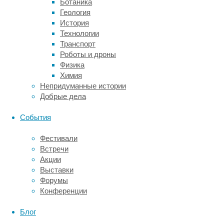
Ботаника
тысячи
Геология
лет
История
назад)
Технологии
в
Транспорт
Австралии,
Роботы и дроны
она
Физика
самая
Химия
молодая
Непридуманные истории
представительница
Добрые дела
своего
семейства
События
—
в
Фестивали
озере
Встречи
Коллабона
Акции
находили
Выставки
останки
Форумы
Genyornis
Конференции
newtoni
,
ходившего
Блог
по
земле