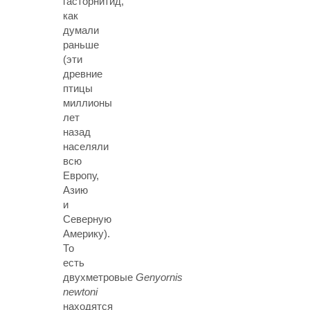
гасторнитид,
как
думали
раньше
(эти
древние
птицы
миллионы
лет
назад
населяли
всю
Европу,
Азию
и
Северную
Америку).
То
есть
двухметровые
Genyornis
newtoni
находятся