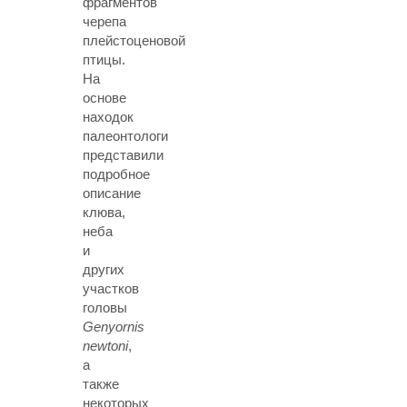
фрагментов
черепа
плейстоценовой
птицы.
На
основе
находок
палеонтологи
представили
подробное
описание
клюва,
неба
и
других
участков
головы
Genyornis
newtoni
,
а
также
некоторых