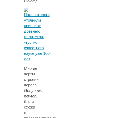
Biology
.
Многие
черты
строения
черепа
Genyornis
newtoni
были
схожи
с