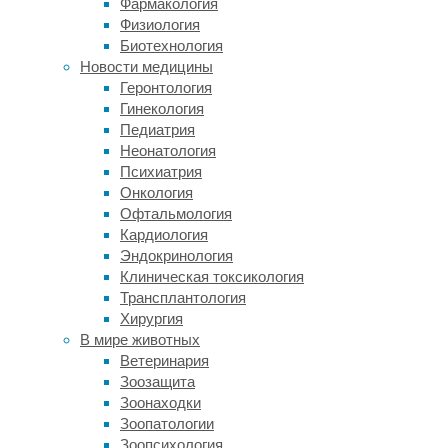
Фармакология
методам
Физиология
в
Биотехнология
некотором
Новости медицины
смысле
Геронтология
переоткрывают.
Гинекология
Недавний
Педиатрия
пример:
Неонатология
современная
Психиатрия
компьютерная
Онкология
томография
Офтальмология
опровергла
Кардиология
версию
Эндокринология
о
Клиническая токсикология
том,
Трансплантология
что
Хирургия
пикродонтиды
В мире животных
(вымерший
Ветеринария
подотряд
Зоозащита
млекопитающих)
Зоонаходки
совсем
Зоопатологии
не
Зоопсихология