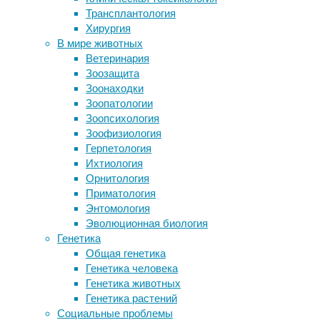
Трансплантология
лет
Женская привлекательность
Хирургия
оказалась универсальной — в
В мире животных
отличие от мужской
07/06/2024,
Ветеринария
Голикова: в 40% российских
13:09
Зоозащита
медучреждений нет центрального
07/06/2024
Зоонаходки
отопления
орнитология
,
Зоопатологии
Фармкомпании прикармливают
палеонтология
Зоопсихология
врачей
Зоофизиология
У
Герпетология
гигантской
Следите за новостями
Ихтиология
ископаемой
Орнитология
птицы
Приматология
Genyornis
Энтомология
newtoni
,
Эволюционная биология
впервые
Генетика
обнаруженной
Общая генетика
в
Генетика человека
1913
Генетика животных
году,
Генетика растений
до
Социальные проблемы
сих