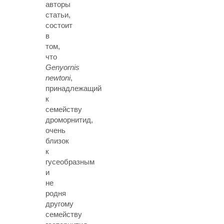
авторы
статьи,
состоит
в
том,
что
Genyornis
newtoni
,
принадлежащий
к
семейству
дроморнитид,
очень
близок
к
гусеобразным
и
не
родня
другому
семейству