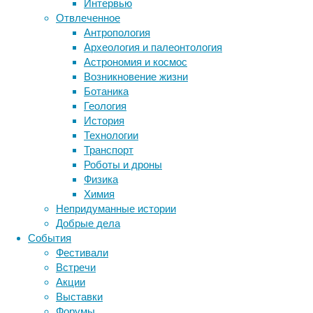
Интервью
биология
Отвлеченное
бактерии
ДНК
Антропология
биотехнология
Австралийские
вирусы
восприятие
Археология и палеонтология
палеонтологи
животные
генетика
дети
диагностика
Астрономия и космос
нашли
здоровье
знания
иммунитет
Возникновение жизни
новые
Ботаника
инфекции
инструменты и методы
фрагменты
Геология
исследования
и
климат
когнитивистика
История
уточнили
медицина
Технологии
строение
метаболизм
лекарства
Транспорт
древней
мозг
Роботы и дроны
неврология
наука
птицы,
Физика
нейробиология
нейроновости
определили
Химия
ее
нейрофизиология
общество
обучение
Непридуманные истории
место
питание
онкология
память
палеонтология
Добрые дела
на
психология
поведение
психиатрия
События
генеалогическом
Фестивали
социология
социальные проблемы
сон
древе
Встречи
физиология
эволюция
и
экология
Акции
предпочитаемую
эмоции
эпидемия
этология
Выставки
среду
Форумы