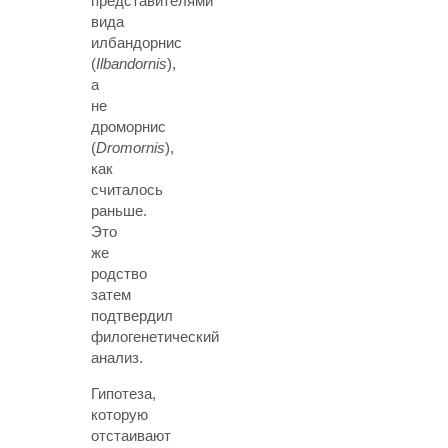
представителями
вида
илбандорнис
(
Ilbandornis
),
а
не
дроморнис
(
Dromornis
),
как
считалось
раньше.
Это
же
родство
затем
подтвердил
филогенетический
анализ.
Гипотеза,
которую
отстаивают