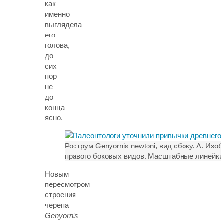
как
именно
выглядела
его
голова,
до
сих
пор
не
до
конца
ясно.
Рострум Genyornis newtoni, вид сбоку. A. Из
правого боковых видов. Масштабные линейки
Новым
пересмотром
строения
черепа
Genyornis