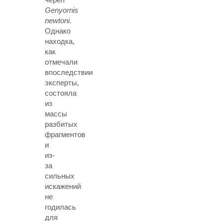
Genyornis
newtoni
.
Однако
находка,
как
отмечали
впоследствии
эксперты,
состояла
из
массы
разбитых
фрагментов
и
из-
за
сильных
искажений
не
годилась
для