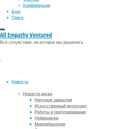
обитания.
Конференции
Блог
В
Поиск
палеонтологии
нередко
бывает
All Empathy Ventured
так,
что
Всё сочувствие, на которое мы решились
старые
находки
—
кости
или
скелеты,
Новости
откопанные
десятилетия
Новости науки
назад
Научные закрытия
—
Искусственный интеллект
благодаря
Роботы и протезирование
новым
Нейронауки
данным
Микробиология
и