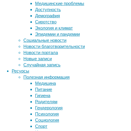
Медицинские проблемы
пор
Доступность
не
Демография
было
Сиротство
полного
Экология и климат
описания
Эпидемии и пандемии
—
Социальные новости
все
Новости благотворительности
упиралось
Новости портала
в
Новые записи
плохо
Случайная запись
сохранившийся
Ресурсы
череп.
Полезная информация
Медицина
Питание
Гигиена
Родителям
Гендерология
Психология
Социология
Спорт
Метки