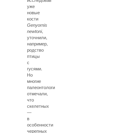
исследовав
уже
новые
кости
Genyornis
newtoni
,
уточнили,
например,
родство
птицы
с
гусями.
Но
многие
палеонтологи
отмечали,
что
скелетных
—
в
особенности
черепных