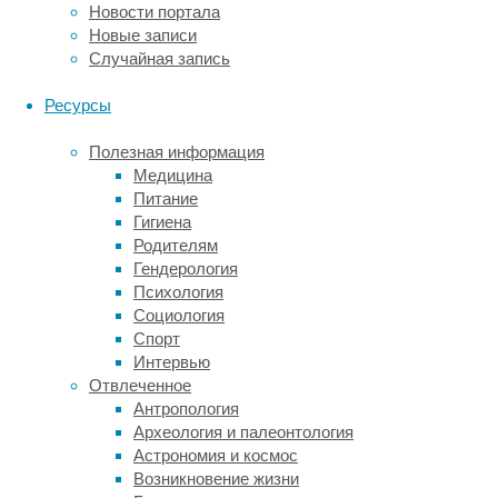
Новости портала
складывается
Новые записи
вокруг
Случайная запись
ископаемого
гусеобразного
Ресурсы
существа
из
Полезная информация
семейства
Медицина
дроморнитид
Питание
—
Гигиена
Genyornis
Родителям
newtoni
.
Гендерология
Эта
Психология
гигантская
Социология
вымершая
Спорт
птица
Интервью
жила
Отвлеченное
в
Антропология
позднем
Археология и палеонтология
плейстоцене
Астрономия и космос
(129-
Возникновение жизни
11,7