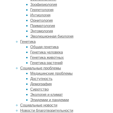
родственники
Зоофизиология
приматам,
Герпетология
как
Ихтиология
считалось
Орнитология
раньше,
Приматология
а
Энтомология
ближе
Эволюционная биология
к
Генетика
кротам
Общая генетика
и
Генетика человека
ежам.
Генетика животных
И
Генетика растений
все
Социальные проблемы
благодаря
Медицинские проблемы
сохранившемуся
Доступность
черепу
Демография
одного
Сиротство
пикродонтида.
Экология и климат
Эпидемии и пандемии
Несколько
Социальные новости
похожая
Новости благотворительности
история