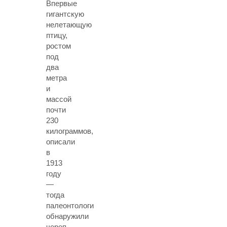
Впервые
гигантскую
нелетающую
птицу,
ростом
под
два
метра
и
массой
почти
230
килограммов,
описали
в
1913
году
—
тогда
палеонтологи
обнаружили
череп