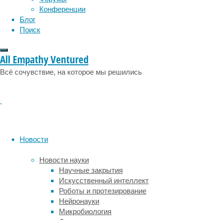
в
эмоции
эпидемия
этология
Конференции
2010
Блог
уносила
Поиск
от
трех
до
All Empathy Ventured
пяти
Всё сочувствие, на которое мы решились
жизней
на
сто
тысяч
населения,
а
в
Новости
2018
году
Новости науки
почти
Научные закрытия
800
Искусственный интеллект
тысяч
Роботы и протезирование
новых
Нейронауки
случаев
Микробиология
рака