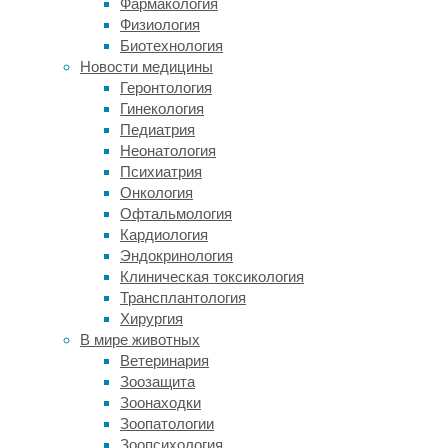
Фармакология
желудка
Физиология
во
Биотехнология
всем
Новости медицины
мире
Геронтология
были
Гинекология
связаны
Педиатрия
с
Неонатология
инфекцией
Психиатрия
Helicobacter
Онкология
pylori
.
Офтальмология
Поэтому
Кардиология
для
Эндокринология
общественного
Клиническая токсикология
здравоохранения
Трансплантология
важно
Хирургия
знать
В мире животных
распространенность
Ветеринария
этой
Зоозащита
инфекции.
Зоонаходки
Предыдущие
Зоопатологии
подсчеты
Зоопсихология