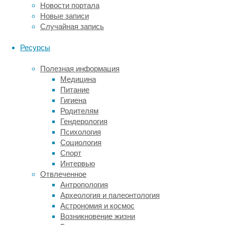
Leung)
Новости портала
из
Новые записи
Университета
Случайная запись
Гонконга
провел
Ресурсы
систематический
обзор
Полезная информация
и
Медицина
метаанализ
Питание
224
Гигиена
исследований
Родителям
из
Гендерология
71
Психология
страны
Социология
или
Спорт
региона
Интервью
с
Отвлеченное
общей
Антропология
выборкой
Археология и палеонтология
2,979.179
Астрономия и космос
человек.
Возникновение жизни