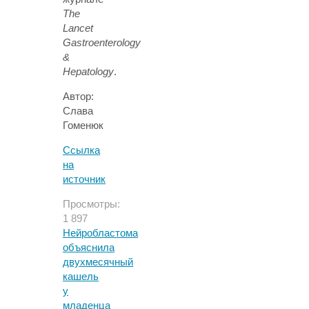
The
Lancet
Gastroenterology
&
Hepatology
.
Автор:
Слава
Гоменюк
Ссылка
на
источник
Просмотры:
1 897
Нейробластома
объяснила
двухмесячный
кашель
у
младенца