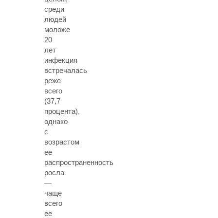
среди
людей
моложе
20
лет
инфекция
встречалась
реже
всего
(37,7
процента),
однако
с
возрастом
ее
распространенность
росла
—
чаще
всего
ее