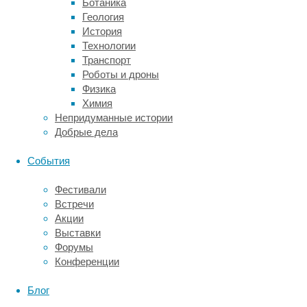
Большинство
Ботаника
исследований
Геология
было
История
проведено
Технологии
в
Транспорт
регионе
Роботы и дроны
Западной
Физика
части
Химия
Тихого
Непридуманные истории
океана
Добрые дела
(80,36
процента)
События
и
Европейском
Фестивали
регионе
Встречи
(66,29
Акции
процента).
Выставки
Среди
Форумы
всех
Конференции
публикаций
наблюдался
Блог
высокий