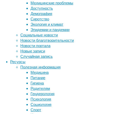
Медицинские проблемы
распространенность
Доступность
инфекции
Демография
Helicobacter
Сиротство
pylori
Экология и климат
снизилась
Эпидемии и пандемии
с
Социальные новости
58,2
Новости благотворительности
процента
Новости портала
(1980-
Новые записи
1990-
Случайная запись
е)
Ресурсы
до
Полезная информация
43,1
Медицина
процента
Питание
(2011-
Гигиена
2022).
Родителям
Гендерология
Психология
Социология
Спорт