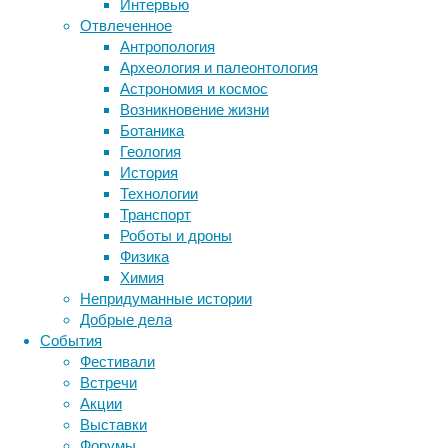
Интервью
Отвлеченное
Метки
Возникновение
Антропология
язвенной
биология
Археология и палеонтология
бактерии
ДНК
болезни
Астрономия и космос
биотехнология
вирусы
желудка
восприятие
Возникновение жизни
животные
и
генетика
дети
диагностика
Ботаника
аденокарциномы
здоровье
знания
иммунитет
Геология
желудка
История
инфекции
инструменты и методы
наиболее
Технологии
исследования
часто
климат
когнитивистика
Транспорт
связано
медицина
Роботы и дроны
с
метаболизм
лекарства
Физика
инфекцией
мозг
Химия
неврология
наука
Helicobacter
Непридуманные истории
нейробиология
нейроновости
pylori
Добрые дела
—
нейрофизиология
общество
обучение
События
грамотрицательной
питание
онкология
память
палеонтология
Фестивали
спиралевидной
психология
поведение
психиатрия
Встречи
бактерии.
Акции
социология
социальные проблемы
сон
Язвенная
Выставки
физиология
эволюция
экология
болезнь
Форумы