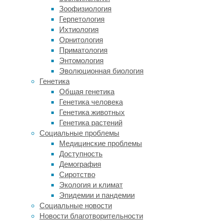
касались
Зоофизиология
лишь
Герпетология
отдельных
Ихтиология
регионов
Орнитология
и,
Приматология
как
Энтомология
правило,
Эволюционная биология
не
Генетика
изучали
Общая генетика
тенденцию
Генетика человека
изменений
Генетика животных
распространенности.
Генетика растений
Социальные проблемы
Медицинские проблемы
Доступность
Демография
Сиротство
Экология и климат
Вай
Эпидемии и пандемии
Леунг
Социальные новости
(Wai
Новости благотворительности