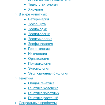
бактерии
,
Трансплантология
способом
гастроэнтерология
,
Хирургия
Ломбард Кредитон — честные
инфекции
,
В мире животных
деньги тогда, когда они
медицина
Ветеринария
действительно нужны
Зоозащита
Йогурт спасет от диабета второго
Систематический
Зоонаходки
типа
обзор
Зоопатологии
Искусство выбора меню кофейни и
и
Зоопсихология
идеальной чашки кофе
метаанализ
Зоофизиология
В клеточный атлас мозга добавили
224
Герпетология
три тысячи клеток
исследований
Ихтиология
из
Орнитология
всех
Следите за новостями
Приматология
шести
Энтомология
регионов
Эволюционная биология
Всемирной
Генетика
организации
Общая генетика
здравоохранения
Генетика человека
(ВОЗ)
Генетика животных
показали,
Генетика растений
что
Социальные проблемы
глобальная