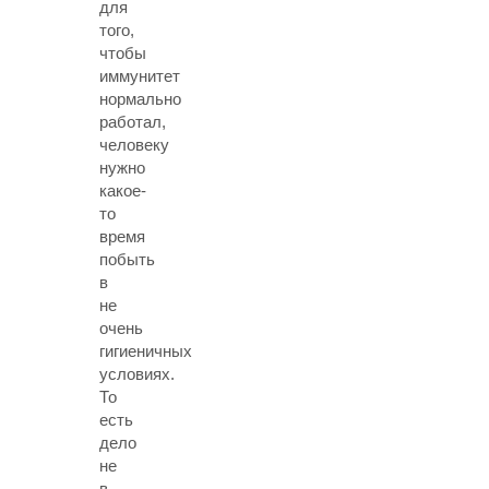
для
того,
чтобы
иммунитет
нормально
работал,
человеку
нужно
какое-
то
время
побыть
в
не
очень
гигиеничных
условиях.
То
есть
дело
не
в