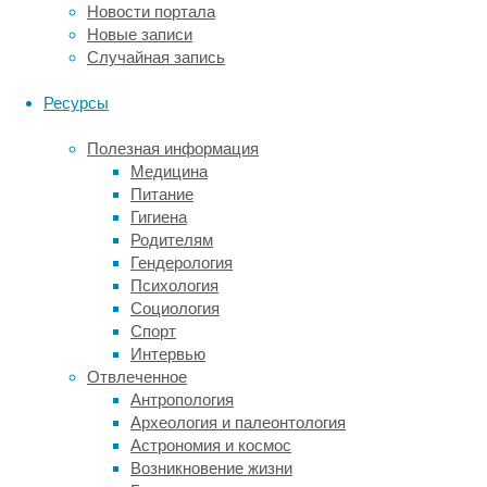
астмой
Новости портала
и
Новые записи
вообще
Случайная запись
разнообразными
аллергиями
Ресурсы
неуклонно
растет,
Полезная информация
и
Медицина
особенно
Питание
явно
Гигиена
это
Родителям
видно
Гендерология
по
Психология
детям.
Социология
Спорт
Однако
Интервью
известно
Отвлеченное
и
Антропология
другое:
Археология и палеонтология
дети,
Астрономия и космос
которые
Возникновение жизни
растут