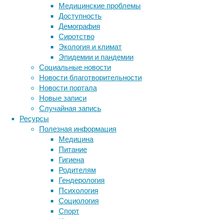
Медицинские проблемы
безвредные
Доступность
вещества;
Демография
например,
Сиротство
какие-
Экология и климат
то
Эпидемии и пандемии
пищевые
Социальные новости
белки
Новости благотворительности
иммунная
Новости портала
система
Новые записи
воспринимает
Случайная запись
вдруг
Ресурсы
как
Полезная информация
признак
Медицина
опасной
Питание
инфекции
Гигиена
и
Родителям
запускает
Гендерология
сильное
Психология
воспаление.
Социология
Спорт