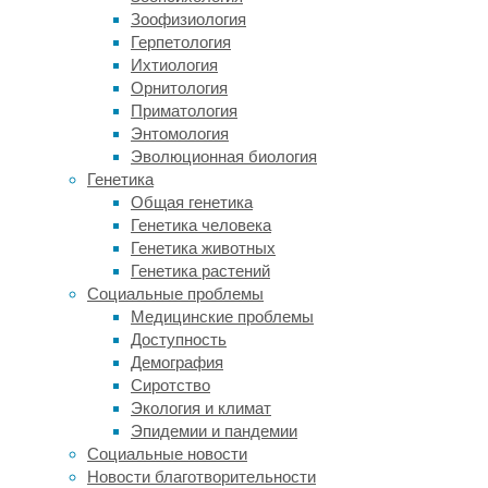
обычная
Зоофизиология
пыль,
Герпетология
или
Ихтиология
пыльца
Орнитология
растений,
Приматология
или
Энтомология
частички
Эволюционная биология
животной
Генетика
шерсти,
Общая генетика
вызывают
Генетика человека
воспаление
Генетика животных
и
Генетика растений
спазм
Социальные проблемы
легочных
Медицинские проблемы
бронхов.
Доступность
В
Демография
последние
Сиротство
годы
Экология и климат
число
Эпидемии и пандемии
людей
Социальные новости
с
Новости благотворительности