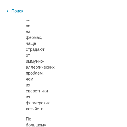
живут
в
Поиск
деревнях,
но
не
на
фермах,
чаще
страдают
от
иммунно-
аллергических
проблем,
чем
их
сверстники
из
фермерских
хозяйств.
По
большому