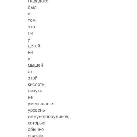
Парадокс
был
в
том,
что
ни
у
детей,
ни
у
мышей
от
этой
кислоты
ничуть
не
уменьшался
уровень
иммуноглобулинов,
которые
обычно
связаны