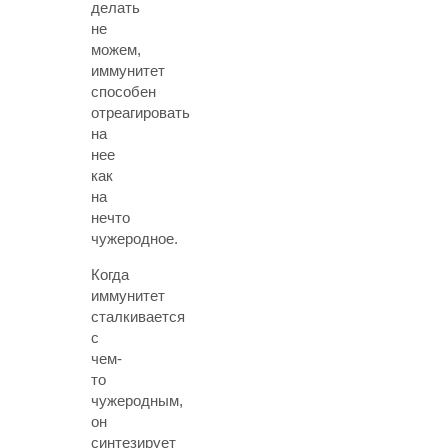
делать
не
можем,
иммунитет
способен
отреагировать
на
нее
как
на
нечто
чужеродное.
Когда
иммунитет
сталкивается
с
чем-
то
чужеродным,
он
синтезирует