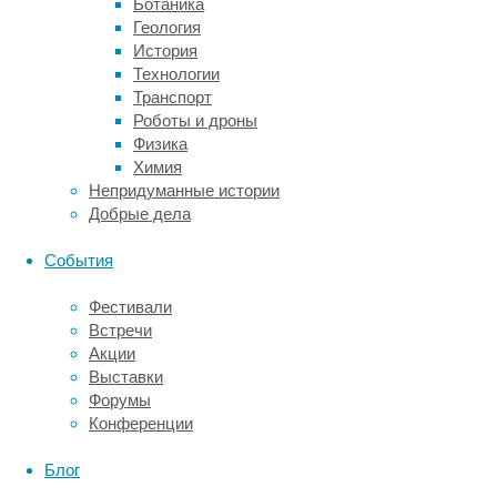
Ботаника
на
Геология
фермах,
История
намного
Технологии
реже
Транспорт
страдают
Роботы и дроны
от
Физика
аллергий
Химия
и
Непридуманные истории
астмы,
Добрые дела
чем
те,
События
которые
живут
Фестивали
в
Встречи
городах.
Акции
Более
Выставки
того,
Форумы
даже
Конференции
те
дети,
Блог
которые