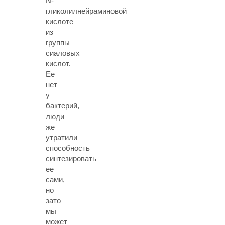
N-
гликолилнейраминовой
кислоте
из
группы
сиаловых
кислот.
Ее
нет
у
бактерий,
люди
же
утратили
способность
синтезировать
ее
сами,
но
зато
мы
может