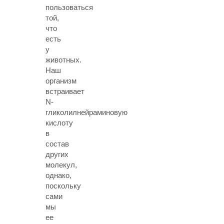
пользоваться
той,
что
есть
у
животных.
Наш
организм
встраивает
N-
гликолилнейраминовую
кислоту
в
состав
других
молекул,
однако,
поскольку
сами
мы
ее