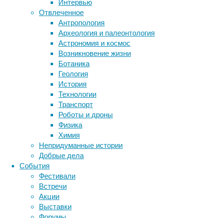
Интервью
Отвлеченное
Метки
Антропология
биология
Археология и палеонтология
бактерии
ДНК
Астрономия и космос
биотехнология
вирусы
восприятие
Иногда
Возникновение жизни
животные
генетика
дети
иммунитет
диагностика
Ботаника
доходит
здоровье
знания
иммунитет
Геология
до
История
инфекции
инструменты и методы
того,
Технологии
исследования
что
климат
когнитивистика
Транспорт
даже
медицина
Роботы и дроны
клетки
метаболизм
лекарства
Физика
и
мозг
Химия
неврология
наука
молекулы
Непридуманные истории
нейробиология
нейроновости
самого
Добрые дела
нейрофизиология
организма
общество
обучение
События
считает
питание
онкология
память
палеонтология
Фестивали
чужаками
психология
поведение
психиатрия
Встречи
–
Акции
социология
социальные проблемы
сон
и
Выставки
физиология
эволюция
экология
тогда
Форумы