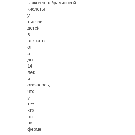
гликолилнейраминовой
кислоты
у
тысячи
детей
в
возрасте
от
5
до
14
лет,
и
оказалось,
что
у
тех,
кто
рос
на
ферме,