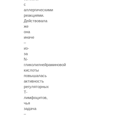
с
аллергическими
реакциями.
Действовала
же
она
иначе
–
из-
за
N-
гликолилнейраминовой
кислоты
повышалась
активность
регуляторных
Т-
лимфоцитов,
чья
задача
–