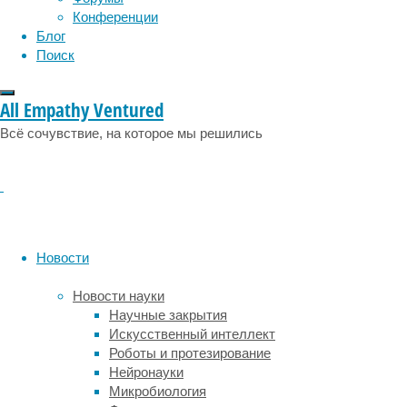
эмоции
эпидемия
начинается
этология
Конференции
аутоиммунная
Блог
реакция.
Поиск
В
целом
All Empathy Ventured
аутоиммунные
расстройства
Всё сочувствие, на которое мы решились
и
аллергии
схожи
в
том,
что
Новости
и
там,
Новости науки
и
Научные закрытия
там
Искусственный интеллект
причина
Роботы и протезирование
проблемы
Нейронауки
–
Микробиология
излишне