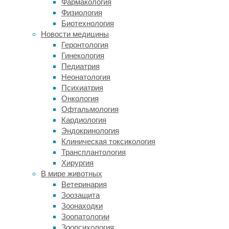
Фармакология
бдительный
Физиология
иммунитет,
Биотехнология
излишне
Новости медицины
настолько,
Геронтология
что
Гинекология
все
Педиатрия
может
Неонатология
закончиться
Психиатрия
смертью.
Онкология
Один
Офтальмология
из
Кардиология
самых
Эндокринология
известных
Клиническая токсикология
примеров
Трансплантология
здесь
Хирургия
–
В мире животных
астма.
Ветеринария
Аллерген,
Зоозащита
которым
Зоонаходки
может
Зоопатологии
быть
Зоопсихология