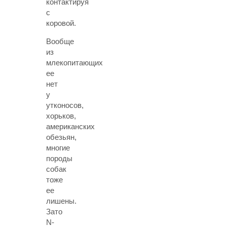
контактируя
с
коровой.
Вообще
из
млекопитающих
ее
нет
у
утконосов,
хорьков,
американских
обезьян,
многие
породы
собак
тоже
ее
лишены.
Зато
N-