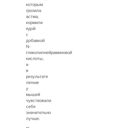
которым
грозила
астма,
кормили
едой
с
добавкой
N-
гликолилнейраминовой
кислоты,
и
в
результате
легкие
у
мышей
чувствовали
себя
значительно
лучше.