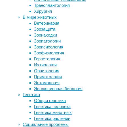
Созданн
Трансплантология
Оказывается, нет
стволов
Хирургия
Ученые «вырастили» шизофрению в
(почки,
В мире животных
пробирке
реальны
Ветеринария
Новая система CRISPR сможет
огранич
Зоозащита
глушить гены на уровне РНК
различ
Зоонаходки
Трикагрелор и осельтамивир спасают
наиболе
Зоопатологии
от сепсиса
функцио
Зоопсихология
невроло
Зоофизиология
Герпетология
В частн
Ихтиология
качеств
Орнитология
электри
Приматология
помощи
Энтомология
электр
Эволюционная биология
некотор
Генетика
культур
Общая генетика
количес
Генетика человека
Генетика животных
Генетика растений
Ми
Социальные проблемы
ра