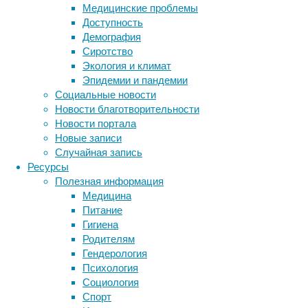
Медицинские проблемы
Доступность
Вдохно
Демография
шлемов)
Сиротство
миниатю
Экология и климат
Техноло
Эпидемии и пандемии
металл
Социальные новости
Мини-ш
Новости благотворительности
настро
Новости портала
листков
Новые записи
всей по
Случайная запись
Исследо
Ресурсы
модель
Полезная информация
и иссле
Медицина
разраба
Питание
тестиро
Гигиена
стоит э
Родителям
Гендерология
Также о
Психология
для пос
Социология
человек
Спорт
мозга к