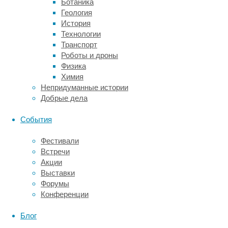
Ботаника
человек
Геология
получает
История
дозу
Технологии
излучения
Транспорт
примерно
Роботы и дроны
в
Физика
25
Химия
раз
Непридуманные истории
большую,
Добрые дела
чем
не
События
покидавший
Землю
Фестивали
за
Встречи
год.
Акции
Именно
Выставки
поэтому
Форумы
в
Конференции
эру
активного
Блог
освоения