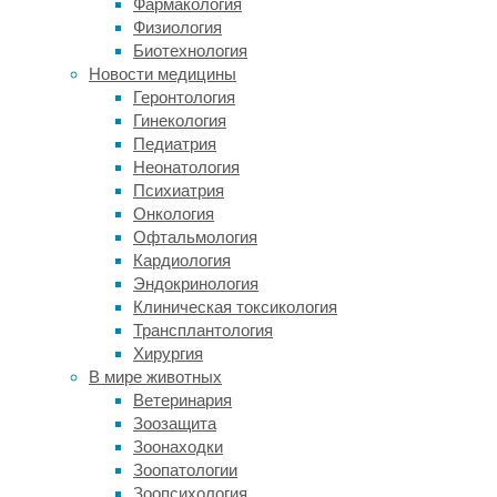
Фармакология
ход
Физиология
различных
Биотехнология
процессов,
Новости медицины
повреждает
Геронтология
ДНК
Гинекология
и
Педиатрия
увеличивает
Неонатология
количество
Психиатрия
мутаций.
Онкология
Как
Офтальмология
следствие,
Кардиология
нарушается
Эндокринология
нормальная
Клиническая токсикология
работа
Трансплантология
клеток.
Хирургия
В
В мире животных
результате
Ветеринария
во
Зоозащита
время
Зоонаходки
межпланетных
Зоопатологии
миссий
Зоопсихология