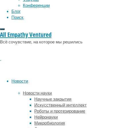
квантов
Конференции
и
Блог
ядер
Поиск
углерода,
относительно
безопасно
All Empathy Ventured
для
Всё сочувствие, на которое мы решились
работы
центральной
нервной
системы.
Исследование
опубликовано
в
Новости
журнале
Behavioural
Новости науки
Brain
Научные закрытия
Research
.
Искусственный интеллект
Роботы и протезирование
Ионизирующее
Нейронауки
излучение
Микробиология
нарушает