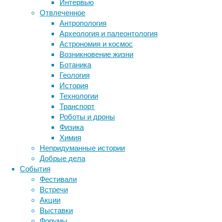
Интервью
Метки
Отвлеченное
биология
Антропология
бактерии
ДНК
Археология и палеонтология
биотехнология
вирусы
восприятие
Астрономия и космос
животные
генетика
дети
диагностика
Возникновение жизни
здоровье
знания
иммунитет
Ботаника
Геология
инфекции
инструменты и методы
В
История
исследования
ходе
климат
когнитивистика
Технологии
эксперимента
медицина
Транспорт
ученые
метаболизм
лекарства
Роботы и дроны
установили,
мозг
Физика
неврология
наука
что
Химия
нейробиология
нейроновости
ионизирующее
Непридуманные истории
излучение,
нейрофизиология
общество
обучение
Добрые дела
в
питание
онкология
память
палеонтология
События
эксперименте
психология
поведение
психиатрия
Фестивали
представлявшее
Встречи
социология
социальные проблемы
сон
собой
Акции
физиология
эволюция
комбинацию
экология
Выставки
гамма-
эмоции
эпидемия
этология
Форумы