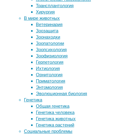
Трансплантология
достижение высоких результатов
01/04/2019,
Хирургия
при минимальных усилиях
21:24
В мире животных
Два часа интернета в день снизили
20/03/2024
Ветеринария
риск развития деменции
интеллект
,
Зоозащита
Обыкновенные шакалы
когнитивистика
,
Зоонаходки
колонизировали Эстонию меньше
космос
,
Зоопатологии
чем за десять лет
нейроновости
,
Зоопсихология
Как сожжение ведьм помогло
нейрофизиология
,
Зоофизиология
улучшить климат
память
,
Герпетология
психиатрия
,
Ихтиология
физиология
Следите за новостями
Орнитология
Приматология
Научная
Энтомология
группа
Эволюционная биология
из
Генетика
Института
Общая генетика
медико-
Генетика человека
биологических
Генетика животных
проблем
Генетика растений
РАН
Социальные проблемы
пришла