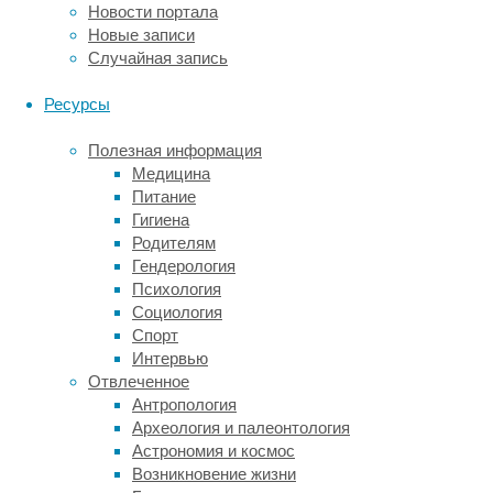
Новости портала
лучей
Новые записи
–
Случайная запись
поток
высокоэнергетических
Ресурсы
тяжелых
заряженных
Полезная информация
частиц.
Медицина
На
Питание
основании
Гигиена
данных
Родителям
NASA
Гендерология
с
Психология
марсохода
Социология
Curiosity
Спорт
за
Интервью
полгода
Отвлеченное
пребывания
Антропология
вне
Археология и палеонтология
пределов
Астрономия и космос
магнитного
Возникновение жизни
поля