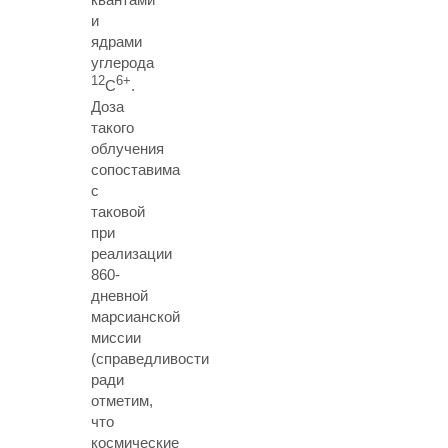
и
ядрами
углерода
12
6+
C
.
Доза
такого
облучения
сопоставима
с
таковой
при
реализации
860-
дневной
марсианской
миссии
(справедливости
ради
отметим,
что
космические