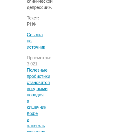
клинической
депрессии».
Текст:
РНФ
Ссылка
на
источник
Просмотры:
3 021
Полезные
пробиотики
становятся
вредными,
попадая
в
кишечник
Кофе
и
алкоголь
оказались