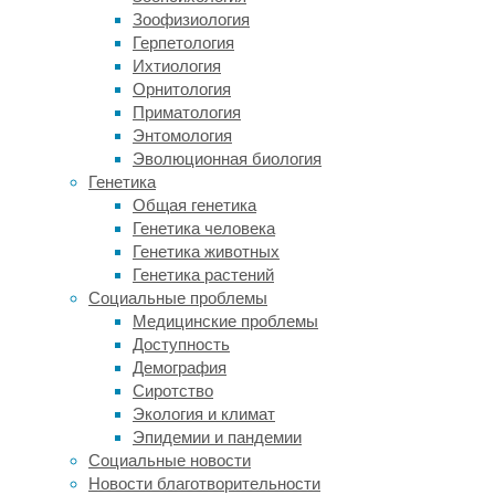
космонавты
Зоофизиология
будут
Герпетология
намного
Ихтиология
сильнее
Орнитология
подвержены
Приматология
влиянию
Энтомология
радиации,
Эволюционная биология
так
Генетика
как
Общая генетика
магнитное
Генетика человека
поле
Генетика животных
и/
Генетика растений
или
Социальные проблемы
плотные
Медицинские проблемы
слои
Доступность
атмосферы
Демография
больше
Сиротство
не
Экология и климат
защищают
Эпидемии и пандемии
их
Социальные новости
от
Новости благотворительности
космических