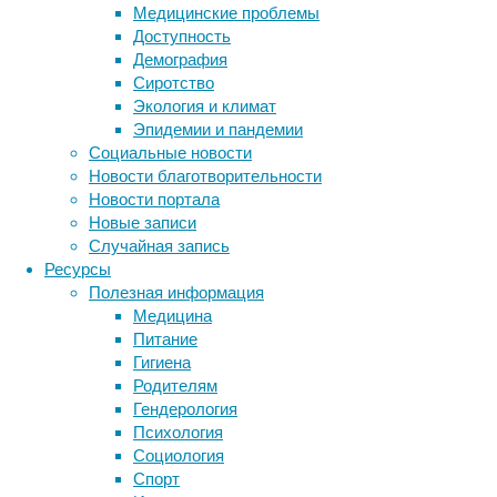
Медицинские проблемы
к
Доступность
выводу,
Демография
что
Сиротство
длительное
Экология и климат
нахождение
Эпидемии и пандемии
в
Социальные новости
открытом
Новости благотворительности
космосе
Новости портала
(за
Новые записи
пределами
Случайная запись
магнитосферы
Ресурсы
Земли)
Полезная информация
напрямую
Медицина
не
Питание
влияет
Гигиена
на
Родителям
когнитивные
Гендерология
функции.
Психология
Социология
Спорт