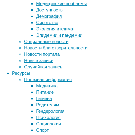
дисфунк
Медицинские проблемы
активны
Доступность
изменен
Демография
процес
Сиротство
Экология и климат
Группа 
Эпидемии и пандемии
нейроби
Социальные новости
мышей д
Новости благотворительности
суперок
Новости портала
ослабле
Новые записи
суперок
Случайная запись
недоста
Ресурсы
содержа
Полезная информация
(MitoQ)
Медицина
Кроме э
Питание
гиппока
Гигиена
СА. Пос
Родителям
и не за
Гендерология
многоо
Психология
нормаль
Социология
Спорт
Исслед