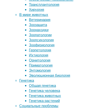
Трансплантология
Кованые ограды на могилу
Синдром
Хирургия
Как улитки-гермафродиты теряют
1/10 00
В мире животных
мужской пол
задержк
Ветеринария
Коррекция искривления формы ног:
эпилепт
Зоозащита
рассматриваем шаги преображения
участка
Зоонаходки
Острый стресс «бьет» по сердцу и
(превра
Зоопатологии
сосудам
синтези
Зоопсихология
убиквит
Зоофизиология
Гарри А
Герпетология
Кстати,
Ихтиология
именно 
Орнитология
характе
Приматология
что поз
Энтомология
мультфи
Эволюционная биология
Генетика
Общая генетика
Ка
Генетика человека
с
Генетика животных
Предыду
Генетика растений
схожую 
Социальные проблемы