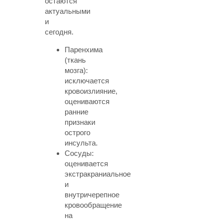
остаются
актуальными
и
сегодня.
Паренхима
(ткань
мозга):
исключается
кровоизлияние,
оцениваются
ранние
признаки
острого
инсульта.
Сосуды:
оценивается
экстракраниальное
и
внутричерепное
кровообращение
на