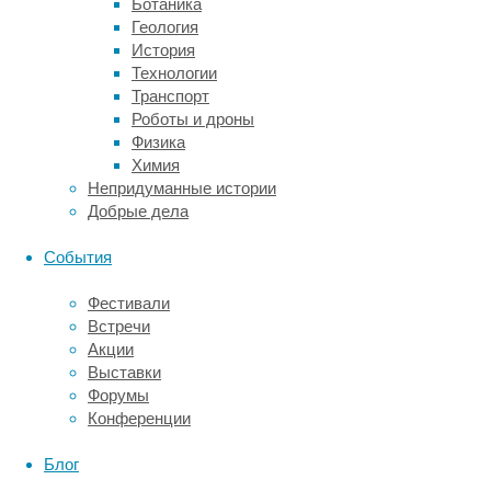
Ботаника
(КТ-
Геология
ангиография),
История
чтобы
Технологии
визуализировать
Транспорт
сосуды
Роботы и дроны
и
Физика
понять,
Химия
где
Непридуманные истории
именно
Добрые дела
произошло
«перекрытие».
События
Одновременно
с
Фестивали
этим
Встречи
могут
Акции
провести
Выставки
еще
Форумы
более
Конференции
специализированную
процедуру
Блог
–