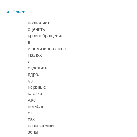
КТ-
перфузию,
Поиск
которая
позволяет
оценить
кровообращение
в
ишемизированных
тканях
и
отделить
ядро,
где
нервные
клетки
уже
погибли,
от
так
называемой
зоны