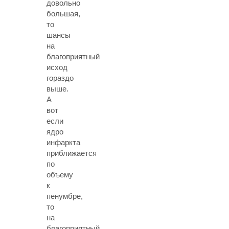
довольно
большая,
то
шансы
на
благоприятный
исход
гораздо
выше.
А
вот
если
ядро
инфаркта
приближается
по
объему
к
пенумбре,
то
на
благоприятный