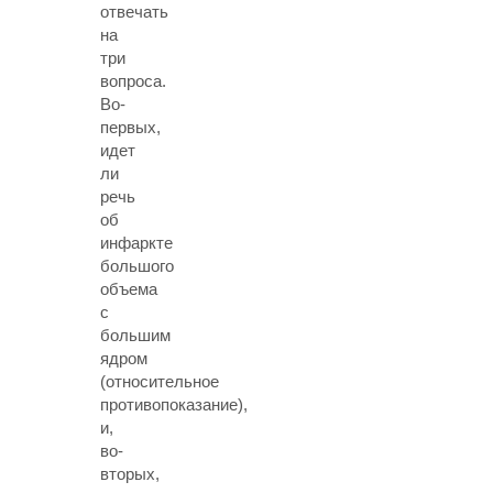
отвечать
на
три
вопроса.
Во-
первых,
идет
ли
речь
об
инфаркте
большого
объема
с
большим
ядром
(относительное
противопоказание),
и,
во-
вторых,