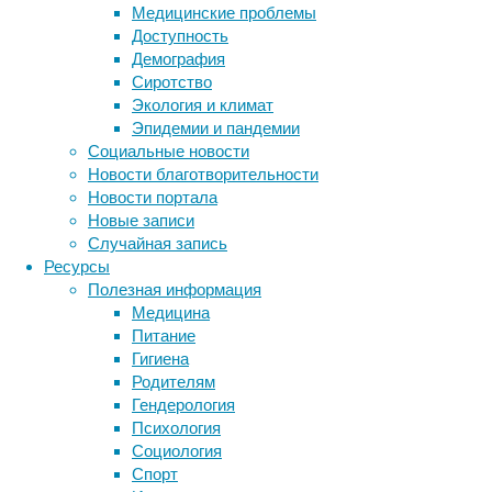
Медицинские проблемы
области
Доступность
лучевой
Демография
диагностики
Сиротство
в
Экология и климат
мире.
Эпидемии и пандемии
Немало
Социальные новости
докладов
Новости благотворительности
на
Новости портала
нем
Новые записи
было
Случайная запись
посвящено
Ресурсы
нейрорадиологии.
Полезная информация
Медицина
Питание
Гигиена
Родителям
Гендерология
Психология
И
Социология
начинаем
Спорт
мы