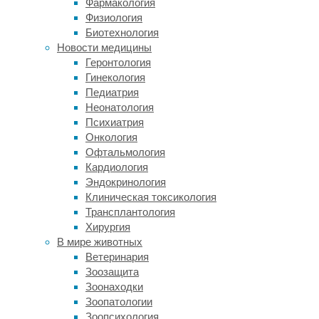
Фармакология
инструментом
Физиология
в
Биотехнология
этой
Новости медицины
задаче.
Геронтология
И
Гинекология
даже
Педиатрия
превзойти
Неонатология
КТ
Психиатрия
по
Онкология
нескольким
Офтальмология
пунктам.
Кардиология
Золотой
Эндокринология
стандарт
Клиническая токсикология
диагностической
Трансплантология
визуализации
Хирургия
пациента
В мире животных
с
Ветеринария
подозрением
Зоозащита
на
Зоонаходки
ишемический
Зоопатологии
инсульт
Зоопсихология