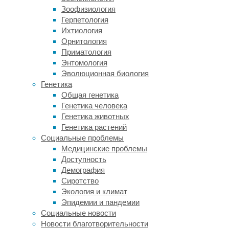
–
Зоофизиология
это
Герпетология
компьютерная
Ихтиология
томография
Орнитология
(КТ)
Приматология
головы,
Энтомология
потому
Эволюционная биология
что
Генетика
она
Общая генетика
быстрая,
Генетика человека
точная
Генетика животных
и
Генетика растений
дает
Социальные проблемы
объективное
Медицинские проблемы
представление
Доступность
о
Демография
том,
Сиротство
есть
Экология и климат
ли
Эпидемии и пандемии
в
Социальные новости
ишемическом
Новости благотворительности