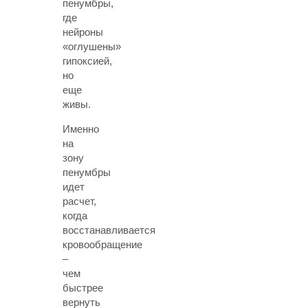
пенумбры,
где
нейроны
«оглушены»
гипоксией,
но
еще
живы.
Именно
на
зону
пенумбры
идет
расчет,
когда
восстанавливается
кровообращение
–
чем
быстрее
вернуть