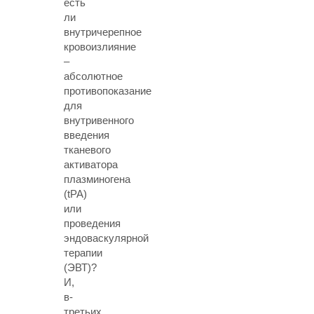
есть
ли
внутричерепное
кровоизлияние
–
абсолютное
противопоказание
для
внутривенного
введения
тканевого
активатора
плазминогена
(tPA)
или
проведения
эндоваскулярной
терапии
(ЭВТ)?
И,
в-
третьих,