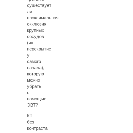
существует
ли
проксимальная
окклюзия
крупных
сосудов
(их
перекрытие
у
самого
начала),
которую
можно
убрать
с
помощью
ЭВТ?
КТ
без
контраста