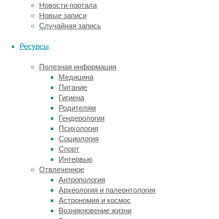
очаге
Новости портала
кровь,
Новые записи
так
Случайная запись
как
эта
Ресурсы
информация
напрямую
Полезная информация
влияет
Медицина
на
Питание
тактику
Гигиена
лечения.
Родителям
Кроме
Гендерология
того,
Психология
стандартную
Социология
бесконтрастную
Спорт
КТ,
Интервью
как
Отвлеченное
правило,
Антропология
расширяют
Археология и палеонтология
введением
Астрономия и космос
контрастного
Возникновение жизни
препарата