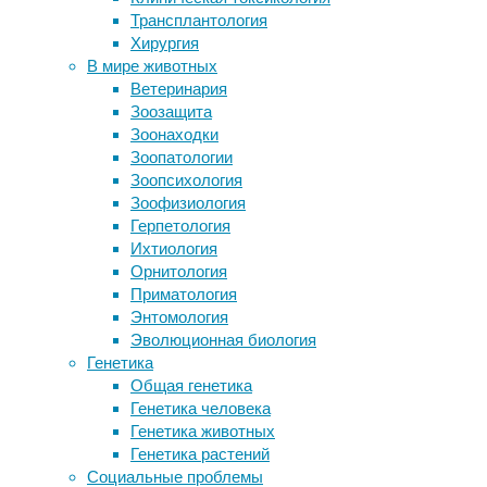
и
Трансплантология
Чтение взрослого вслух и видеокнига
методы
,
Хирургия
по-разному повлияли на мозг
инсульт
,
В мире животных
ребенка
неврология
,
Ветеринария
Лишний вес женитьбы
нейроновости
Зоозащита
«Лучик» короны коронавируса
Зоонаходки
вскрывает гемато-энцефалический
На
Зоопатологии
барьер
днях
Зоопсихология
Реакция родителей на лепет ребенка
в
Зоофизиология
повлияла на его развитие речи
Вене
Герпетология
завершился
Ихтиология
Европейский
Следите за новостями
Орнитология
конгресс
Приматология
радиологов
Энтомология
(ECR)
Эволюционная биология
–
Генетика
одно
Общая генетика
из
Генетика человека
самых
Генетика животных
крупных
Генетика растений
мероприятий
Социальные проблемы
в