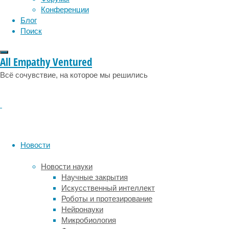
посвященной
Конференции
экстренной
Блог
диагностике
Поиск
инсульта,
он
All Empathy Ventured
еще
раз
Всё сочувствие, на которое мы решились
сделал
акцент
на
том,
что
МРТ
Новости
может
оказаться
Новости науки
весьма
Научные закрытия
полезным,
Искусственный интеллект
нужным
Роботы и протезирование
и
Нейронауки
экономически
Микробиология
выгодным