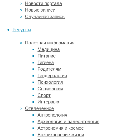
связывают
Новости портала
это
Новые записи
с
Случайная запись
распространением
практики
Ресурсы
выращивания
цыплят-
Полезная информация
бройлеров.
Медицина
Питание
Бройлеры
Гигиена
появились
Родителям
в
Гендерология
хозяйствах
Психология
региона
Социология
сравнительно
Спорт
недавно.
Интервью
Ведущий
Отвлеченное
автор
Антропология
работы,
Археология и палеонтология
докторант
Астрономия и космос
школы
Возникновение жизни
окружающей