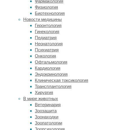
у
Фармакология
которых
Физиология
имеются
Биотехнология
куры
Новости медицины
в
Геронтология
хозяйстве.
Гинекология
Педиатрия
До
Неонатология
недавнего
Психиатрия
времени
Онкология
в
Офтальмология
изучаемом
Кардиология
районе
Эндокринология
бактерий,
Клиническая токсикология
устойчивых
Трансплантология
к
Хирургия
действию
В мире животных
цефотаксима,
Ветеринария
было
Зоозащита
мало
Зоонаходки
и
Зоопатологии
этот
Зоопсихология