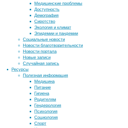
Медицинские проблемы
белковую
Доступность
пищу,
Демография
но
Сиротство
одновременно
Экология и климат
наносят
Эпидемии и пандемии
вред,
Социальные новости
способствуя
Новости благотворительности
распространению
Новости портала
устойчивых
Новые записи
к
Случайная запись
антибиотикам
Ресурсы
микроорганизмов.
Полезная информация
Медицина
Питание
Гигиена
Родителям
Гендерология
Психология
Метки
Социология
биология
Спорт
бактерии
ДНК
Учёные