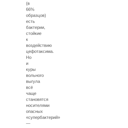
(в
66%
образцов)
есть
бактерии,
стойкие
к
воздействию
цефотаксима.
Но
и
куры
вольного
выгула
всё
чаще
становятся
носителями
опасных
«супербактерий»
—