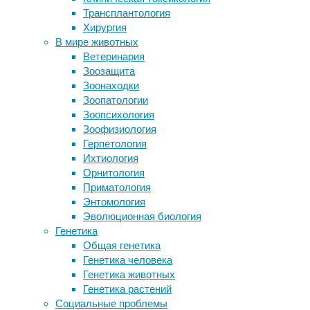
25/12/2024
Трансплантология
тяжелым остеоартрозом коленей
антибиотики
,
Хирургия
Долго жить, хорошо ходить и не
бактерии
,
В мире животных
падать
медицина
Ветеринария
Пандемия укрепила связь между
Зоозащита
романтическими партнерами
Малые
Зоонаходки
Парфюмерия и творчество
фермерские
Зоопатологии
хозяйства
Зоопсихология
в
Следите за новостями
Зоофизиология
развивающихся
Герпетология
странах
Ихтиология
приносят
Орнитология
много
Приматология
пользы,
Энтомология
так
Эволюционная биология
как
Генетика
обеспечивают
Общая генетика
сельским
Генетика человека
общинам
Генетика животных
доход
Генетика растений
и
Социальные проблемы
доступную