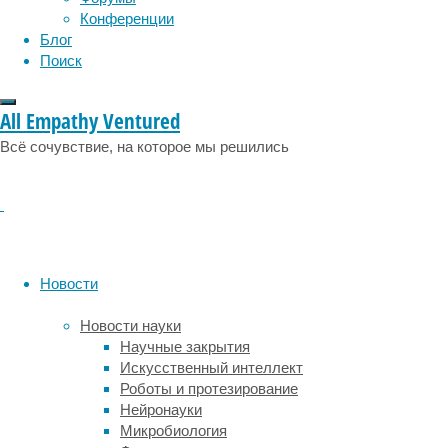
клинически
Конференции
значимому
Блог
антибиотику
Поиск
третьего
поколения
—
All Empathy Ventured
цефотаксиму
Всё сочувствие, на которое мы решились
—
микробы
в
организмах
цыплят-
бройлеров,
куриц
Новости
на
свободном
Новости науки
выгуле
Научные закрытия
и
Искусственный интеллект
детей
Роботы и протезирование
из
Нейронауки
семей,
Микробиология