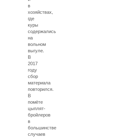
в
хозяйствах,
где
куры
содержались
на
вольном
выгуле.
В
2017
году
сбор
материала
повторился.
В
помёте
цыплят-
бройлеров
в
большинстве
случаев