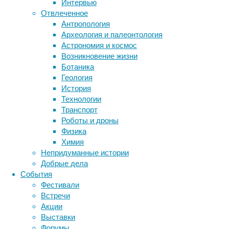
Интервью
биотехнология
вирусы
восприятие
рассмотрели,
Отвлеченное
животные
генетика
насколько
дети
диагностика
Антропология
распространены
здоровье
знания
иммунитет
Археология и палеонтология
антибиотикоустойчивые
Астрономия и космос
инфекции
инструменты и методы
бактерии
Возникновение жизни
исследования
в
климат
когнитивистика
Ботаника
одном
медицина
Геология
из
метаболизм
лекарства
История
отдалённых
мозг
Технологии
неврология
наука
районов
Транспорт
нейробиология
нейроновости
на
Роботы и дроны
нейрофизиология
северо-
общество
обучение
Физика
западе
питание
онкология
память
палеонтология
Химия
Эквадора.
психология
поведение
психиатрия
Непридуманные истории
По
Добрые дела
социология
социальные проблемы
сон
анализам
События
физиология
эволюция
экология
образцов
Фестивали
фекалий
эмоции
эпидемия
этология
Встречи
определялись
Акции
устойчивые
Выставки
к
Форумы