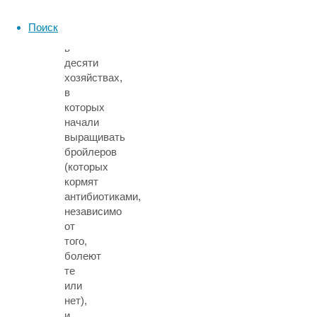
они
собрали
Поиск
материал
в
десяти
хозяйствах,
в
которых
начали
выращивать
бройлеров
(которых
кормят
антибиотиками,
независимо
от
того,
болеют
те
или
нет),
и