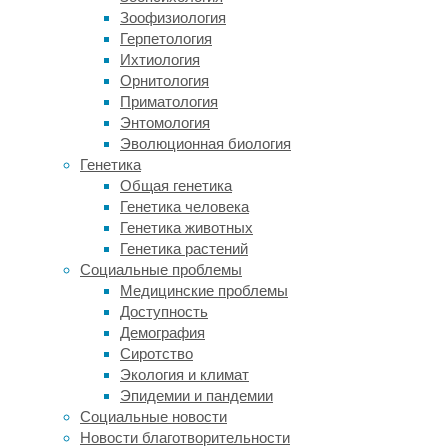
препарат
Зоофизиология
успешно
Герпетология
применялся
Ихтиология
для
Орнитология
лечения
Приматология
людей.
Энтомология
Но
Эволюционная биология
анализ
Генетика
свежих
Общая генетика
образцов
Генетика человека
показал,
Генетика животных
что
Генетика растений
обеспечивающий
Социальные проблемы
антибиотикорезистентность
Медицинские проблемы
ген
Доступность
появился
Демография
у
Сиротство
заметной
Экология и климат
части
Эпидемии и пандемии
бактерий.
Социальные новости
Исследователи
Новости благотворительности