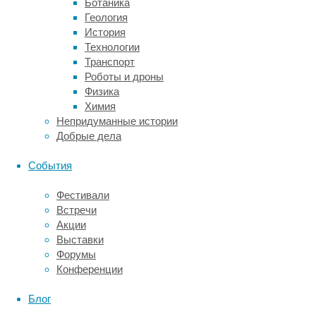
Ботаника
среды
Геология
и
История
устойчивого
Технологии
развития
Транспорт
Мичиганского
Роботы и дроны
университета
Физика
Хейден
Химия
Хедман
Непридуманные истории
(Hayden
Добрые дела
D.
Hedman)
События
и
его
Фестивали
коллеги
Встречи
начали
Акции
своё
Выставки
исследование
Форумы
в
Конференции
2015
году.
Блог
Тогда