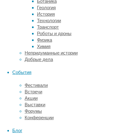
Ботаника
воронами
Геология
и
История
сороками
Технологии
наблюдалось
Транспорт
лишь
Роботы и дроны
в
Физика
отдельных
Химия
экспериментах
Непридуманные истории
и
Добрые дела
до
сих
События
пор
подвергается
Фестивали
сомнению.
Встречи
Однако
Акции
в
Выставки
2019
Форумы
году
Конференции
группа
исследователей
Блог
из