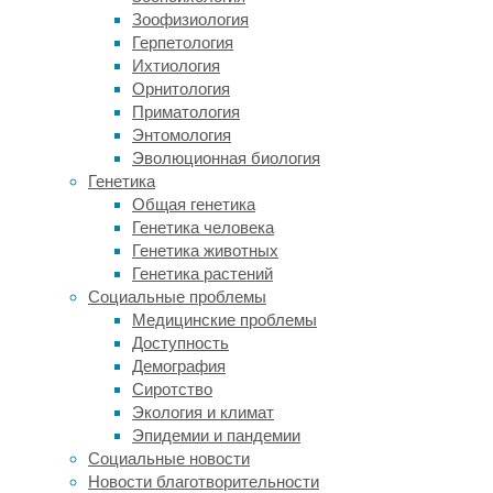
пытается
Зоофизиология
стереть
Герпетология
метку,
Ихтиология
исследователи
Орнитология
делают
Приматология
вывод
Энтомология
о
Эволюционная биология
том,
Генетика
что
Общая генетика
животное
Генетика человека
узнало
Генетика животных
себя
Генетика растений
в
Социальные проблемы
зеркале
Медицинские проблемы
и,
Доступность
следовательно,
Демография
каким-
Сиротство
то
Экология и климат
образом
Эпидемии и пандемии
себя
Социальные новости
осознает.
Новости благотворительности
До