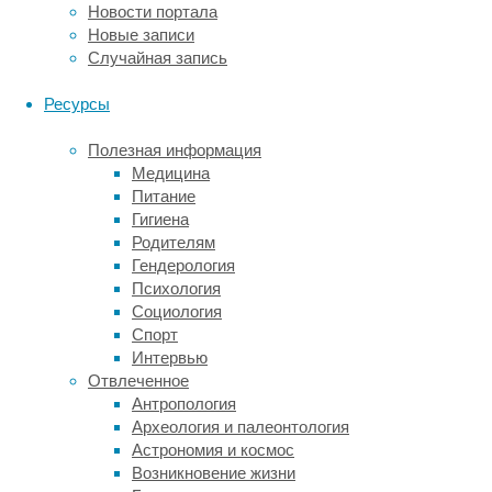
Новости портала
сих
Новые записи
пор
Случайная запись
только
эксперименты
Ресурсы
с
участием
Полезная информация
шимпанзе
Медицина
и
Питание
некоторыми
Гигиена
орангутангами
Родителям
показали
Гендерология
убедительные
Психология
положительные
Социология
результаты,
Спорт
а
Интервью
прохождение
Отвлеченное
зеркального
Антропология
теста
Археология и палеонтология
слонами,
Астрономия и космос
дельфинами,
Возникновение жизни
лошадьми,