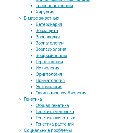
ихтиология
,
Трансплантология
мегаземлетрясение
самосознание
,
Хирургия
Альфа-липоевая кислота повышает
сознание
,
В мире животных
сопротивляемость к
этология
Ветеринария
нейродегенеративным заболеваниям
Зоозащита
Нейроны контроля аппетита через
Ученые
Зоонаходки
тошноту найдены в миндалине
повторно
Зоопатологии
Персонализированная вакцина в
подтвердили,
Зоопсихология
наночастицах излечила мышей от
что
Зоофизиология
рака
губаны
Герпетология
проходят
Ихтиология
Следите за новостями
зеркальный
Орнитология
тест
Приматология
с
Энтомология
меткой
Эволюционная биология
—
Генетика
эксперимент,
Общая генетика
нацеленный
Генетика человека
на
Генетика животных
проверку
Генетика растений
наличия
Социальные проблемы