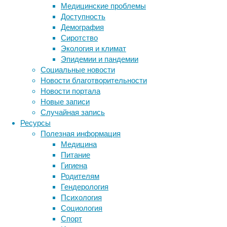
самосознания
Медицинские проблемы
у
Доступность
животных.
Демография
Сиротство
Экология и климат
Эпидемии и пандемии
Социальные новости
Новости благотворительности
Новости портала
Новые записи
Случайная запись
Это
Ресурсы
либо
Полезная информация
указывает
Медицина
на
Питание
то,
Гигиена
что
Родителям
рыбы
Гендерология
действительно
Психология
в
Социология
какой-
Спорт
то