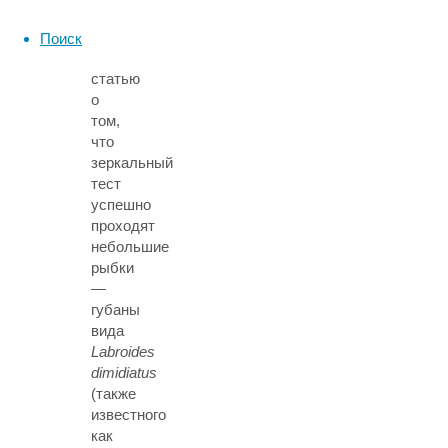
Японии
впервые
Поиск
опубликовала
статью
о
том,
что
зеркальный
тест
успешно
проходят
небольшие
рыбки
—
губаны
вида
Labroides
dimidiatus
(также
известного
как