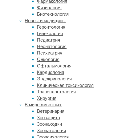
Фармакология
могут
Физиология
видеть
Биотехнология
напрямую,
Новости медицины
затем
Геронтология
помещают
Гинекология
животное
Педиатрия
перед
Неонатология
зеркалом
Психиатрия
и
Онкология
наблюдают
Офтальмология
за
Кардиология
его
Эндокринология
поведением.
Клиническая токсикология
Если
Трансплантология
оно
Хирургия
начинает
В мире животных
прикасаться
Ветеринария
к
Зоозащита
этому
Зоонаходки
месту
Зоопатологии
или
Зоопсихология