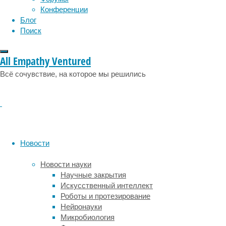
Конференции
Зеркальный
Блог
тест
Поиск
с
меткой
All Empathy Ventured
—
это
Всё сочувствие, на которое мы решились
эксперимент,
в
котором
животным
наносят
какую-
Новости
то
отметину
Новости науки
на
Научные закрытия
часть
Искусственный интеллект
тела,
Роботы и протезирование
которую
Нейронауки
они
Микробиология
не